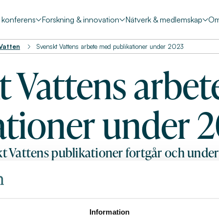
& konferens
Forskning & innovation
Nätverk & medlemskap
Om
 Vatten
Svenskt Vattens arbete med publikationer under 2023
t Vattens arbe
ationer under 
t Vattens publikationer fortgår och under
behövlig förnyelse. Vi fastställer årligen e
a publikationer är uppdaterade och i den p
er ses över. Förutom att medlemmar och an
 en remissrunda sker ofta en förankring m
Information