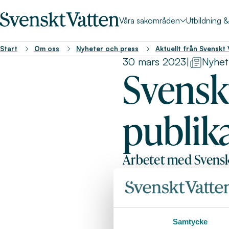
Våra sakområden
Utbildning 
Start
Om oss
Nyheter och press
Aktuellt från Svenskt
30 mars 2023
|
Nyhet
Svensk
publik
Arbetet med Svensk
antal genomgå en väl
säkerställa att vår
skrifter som behöv
lämna synpunkter i
Samtycke