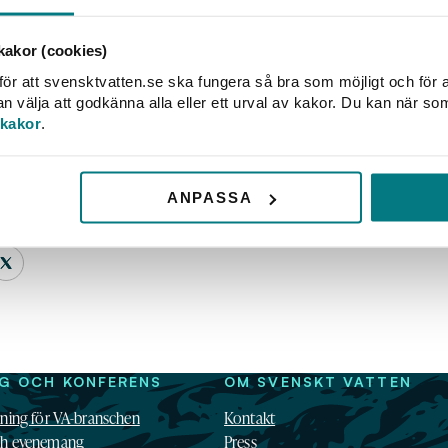
emsgrupperingar för att kvalitetssäkra i
 en ny eller reviderad publikation. Dessu
akor (cookies)
g förslaget till ny eller reviderad publikati
ör att svensktvatten.se ska fungera så bra som möjligt och för a
välja att godkänna alla eller ett urval av kakor. Du kan när so
nskt Vattens kansli med en rad nya och reviderade
 kakor
.
d medlemmar och andra instanser för att förankra
 arrangeras vanligen även seminarier där förslag til
ANPASSA
.
fter omarbetning för köp eller gratis nedladdning
NG OCH KONFERENS
OM SVENSKT VATTEN
dning för VA-branschen
Kontakt
ch evenemang
Press