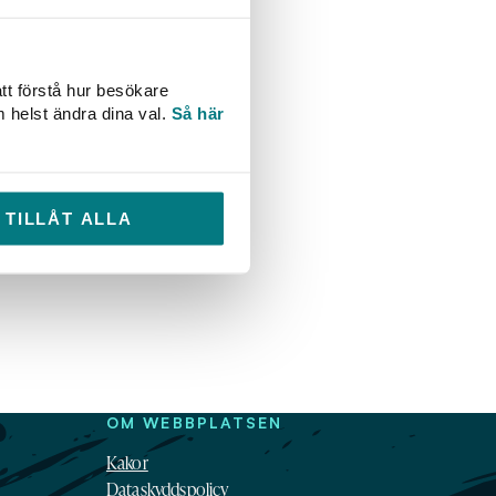
nnehållet inför
tom genomförs också
on.
tt förstå hur besökare
m helst ändra dina val.
Så här
 publikationer. Arbetet
 de uppdateringar som
l nya och reviderade
TILLÅT ALLA
 i Vattenbokhandeln.
OM WEBBPLATSEN
Kakor
Dataskyddspolicy