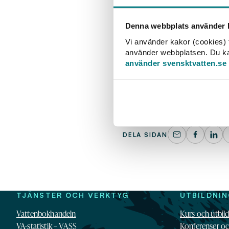
medlemmar och medl
färdigställandet av
Denna webbplats använder k
ofta seminarier krin
Vi använder kakor (cookies) f
använder webbplatsen. Du kan 
Under 2023 arbetar Sve
använder svensktvatten.se
genomförs i samråd me
görs. Inför publicering
skrivningar presenteras
Publikationerna finns e
DELA SIDAN
TJÄNSTER OCH VERKTYG
UTBILDNI
Vattenbokhandeln
Kurs och utbil
VA-statistik – VASS
Konferenser o