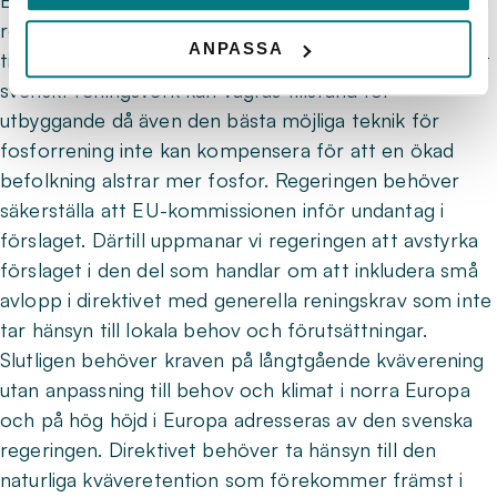
Efter det svenska ordförandeskapet i EU uppmanar vi
regeringen att kräva en lösning på risken för
ANPASSA
tillväxtförbud. Weserdomen innebär i praktiken att ett
svenskt reningsverk kan vägras tillstånd för
utbyggande då även den bästa möjliga teknik för
fosforrening inte kan kompensera för att en ökad
befolkning alstrar mer fosfor. Regeringen behöver
säkerställa att EU-kommissionen inför undantag i
förslaget. Därtill uppmanar vi regeringen att avstyrka
förslaget i den del som handlar om att inkludera små
avlopp i direktivet med generella reningskrav som inte
tar hänsyn till lokala behov och förutsättningar.
Slutligen behöver kraven på långtgående kväverening
utan anpassning till behov och klimat i norra Europa
och på hög höjd i Europa adresseras av den svenska
regeringen. Direktivet behöver ta hänsyn till den
naturliga kväveretention som förekommer främst i