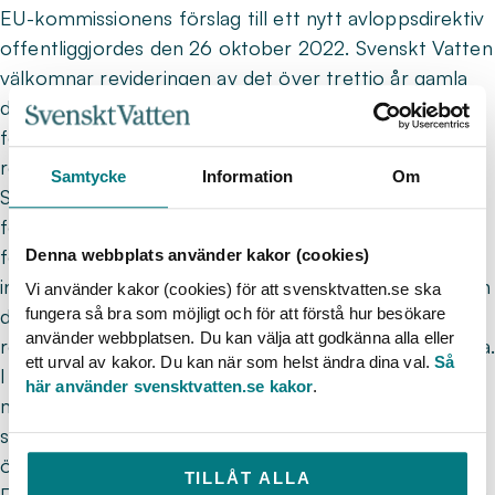
EU-kommissionens förslag till ett nytt avloppsdirektiv
offentliggjordes den 26 oktober 2022. Svenskt Vatten
välkomnar revideringen av det över trettio år gamla
direktivet 91/271/EEG. Särskilt positiva är vi till att
förorenarna av våra vatten ska betala för avancerad
rening av kemiska ämnen i läkemedel och kosmetika.
Samtycke
Information
Om
Samtidigt anser vi att det finns både
förbättringsmöjligheter och allvarliga brister i det
förslag som presenterats. Främst invänder vi mot att
Denna webbplats använder kakor (cookies)
inget görs mot tillväxtförbudet som svenska orter kan
Vi använder kakor (cookies) för att svensktvatten.se ska
fungera så bra som möjligt och för att förstå hur besökare
drabbas av, inkluderandet av små avlopp och att
använder webbplatsen. Du kan välja att godkänna alla eller
reningskraven inte är tillräckligt förankrade i miljönytta.
ett urval av kakor. Du kan när som helst ändra dina val.
Så
I nuvarande form riskerar Sveriges effektiva
här använder svensktvatten.se kakor
.
miljöarbete mot övergödningen att straffas samtidigt
som direktivets krav på rening av fosfor som
övergöder Östersjön förblir lamt.
TILLÅT ALLA