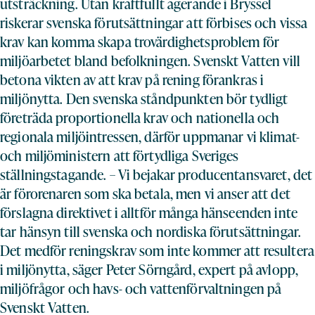
utsträckning. Utan kraftfullt agerande i Bryssel
riskerar svenska förutsättningar att förbises och vissa
krav kan komma skapa trovärdighetsproblem för
miljöarbetet bland befolkningen. Svenskt Vatten vill
betona vikten av att krav på rening förankras i
miljönytta. Den svenska ståndpunkten bör tydligt
företräda proportionella krav och nationella och
regionala miljöintressen, därför uppmanar vi klimat-
och miljöministern att förtydliga Sveriges
ställningstagande. – Vi bejakar producentansvaret, det
är förorenaren som ska betala, men vi anser att det
förslagna direktivet i alltför många hänseenden inte
tar hänsyn till svenska och nordiska förutsättningar.
Det medför reningskrav som inte kommer att resultera
i miljönytta, säger Peter Sörngård, expert på avlopp,
miljöfrågor och havs- och vattenförvaltningen på
Svenskt Vatten.