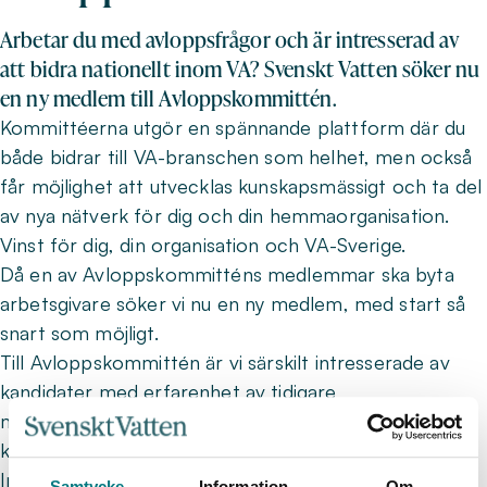
Arbetar du med avloppsfrågor och är intresserad av
att bidra nationellt inom VA? Svenskt Vatten söker nu
en ny medlem till Avloppskommittén.
Kommittéerna utgör en spännande plattform där du
både bidrar till VA-branschen som helhet, men också
får möjlighet att utvecklas kunskapsmässigt och ta del
av nya nätverk för dig och din hemmaorganisation.
Vinst för dig, din organisation och VA-Sverige.
Då en av Avloppskommitténs medlemmar ska byta
arbetsgivare söker vi nu en ny medlem, med start så
snart som möjligt.
Till Avloppskommittén är vi särskilt intresserade av
kandidater med erfarenhet av tidigare
myndighetsarbete/arbete med tillståndsprocesser i
kombination med kompetens inom avloppsområdet.
Inom avloppskommittén arbetar vi med frågor inom
Samtycke
Information
Om