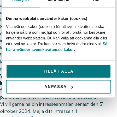
avloppsområdet såsom exempelvis vattenrening,
uppströmsarbete, slam, biogas och recipienter på
Denna webbplats använder kakor (cookies)
både nationell och EU-nivå.
Som kommittémedlem förväntas du ta ett särskilt
Vi använder kakor (cookies) för att svensktvatten.se ska
fungera så bra som möjligt och för att förstå hur besökare
ämnesansvar baserat på dina erfarenheter och
använder webbplatsen. Du kan välja att godkänna alla eller
intressen. Så väl ämnesansvar och arbetssätt
ett urval av kakor. Du kan när som helst ändra dina val.
Så
kommer utformas i dialog med sammankallande på
här använder svensktvatten.se kakor
.
Svenskt Vatten och gruppen i stort. Eventuella
kostnader för resor och logi i samband med vissa
möten eller aktiviteter bekostas av Svenskt Vatten.
TILLÅT ALLA
Vi vill verkligen uppmana att lämna
intresseanmälan
, även om du idag är osäker på
ANPASSA
förutsättningar och upplägg. Det har vi chansen att
prata närmare om i den fortsatta processen.
Vi vill gärna ha din intresseanmälan senast den 31
oktober 2024. Mejla ditt intresse till