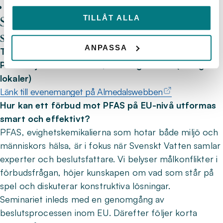
Peder Björk, riksdagsledamot, Socialdemokraterna
Seminarium 2: Hur når vi ett PFAS-fritt
TILLÅT ALLA
samhälle?
ANPASSA
Torsdag 26 juni, kl. 11.00–11.45
Plats: Liljehornska huset, Strandgatan 16 (Altingets
lokaler)
Länk till evenemanget på Almedalswebben
Hur kan ett förbud mot PFAS på EU-nivå utformas
smart och effektivt?
PFAS, evighetskemikalierna som hotar både miljö och
människors hälsa, är i fokus när Svenskt Vatten samlar
experter och beslutsfattare. Vi belyser målkonflikter i
förbudsfrågan, höjer kunskapen om vad som står på
spel och diskuterar konstruktiva lösningar.
Seminariet inleds med en genomgång av
beslutsprocessen inom EU. Därefter följer korta