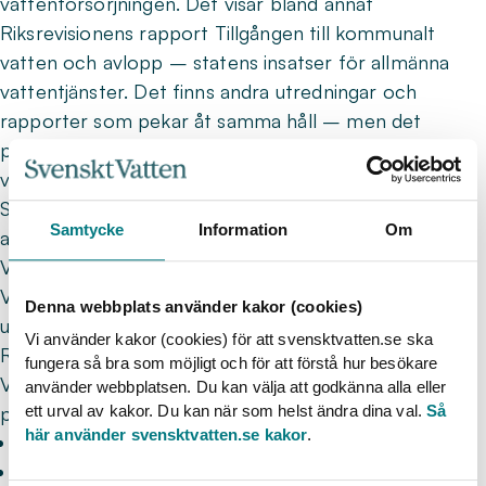
vattenförsörjningen. Det visar bland annat
Riksrevisionens rapport Tillgången till kommunalt
vatten och avlopp – statens insatser för allmänna
vattentjänster. Det finns andra utredningar och
rapporter som pekar åt samma håll – men det
politiskaintresset är svalt. Varför bryr sig ingen om
vattnet?
Svenskt Vatten bjuder in till ett seminarium om
Samtycke
Information
Om
ansvarsfördelning, investeringar och utmaningar inom
VA-sektorn. Senior strateg Erik Karlsson från Svenskt
Vatten presenterar investeringsbehoven och de
Denna webbplats använder kakor (cookies)
utredningar som ligger på regeringens bord samt
Vi använder kakor (cookies) för att svensktvatten.se ska
Riksrevisionens granskning. Robert Hansson, vd på
fungera så bra som möjligt och för att förstå hur besökare
Vakin pratar om VA-branschens största utmaningar. I
använder webbplatsen. Du kan välja att godkänna alla eller
panelen deltar även:
ett urval av kakor. Du kan när som helst ändra dina val.
Så
här använder svensktvatten.se kakor
.
Pär Dalhielm, vd, Svenskt Vatten
Larry Söder, riksdagsledamot, Kristdemokraterna