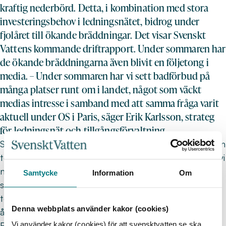
kraftig nederbörd. Detta, i kombination med stora
investeringsbehov i ledningsnätet, bidrog under
fjolåret till ökande bräddningar. Det visar Svenskt
Vattens kommande driftrapport. Under sommaren har
de ökande bräddningarna även blivit en följetong i
media. – Under sommaren har vi sett badförbud på
många platser runt om i landet, något som väckt
medias intresse i samband med att samma fråga varit
aktuell under OS i Paris, säger Erik Karlsson, strateg
för ledningsnät och tillgångsförvaltning.
Semesterperiodens nederbördsmängder sätter årligen
tonen för hur VA-branschen syns i media. Därför var vi
nog många som ställde oss frågan kring vad som
Samtycke
Information
Om
skulle dominera på löpsedlarna i juli och augusti –
torka eller skyfall? Svaret blev det sistnämnda, eller
Denna webbplats använder kakor (cookies)
åtminstone följderna av skyfallsliknande regn.
Vi använder kakor (cookies) för att svensktvatten.se ska
Redan i början av juli publicerades
Svenskt Vattens