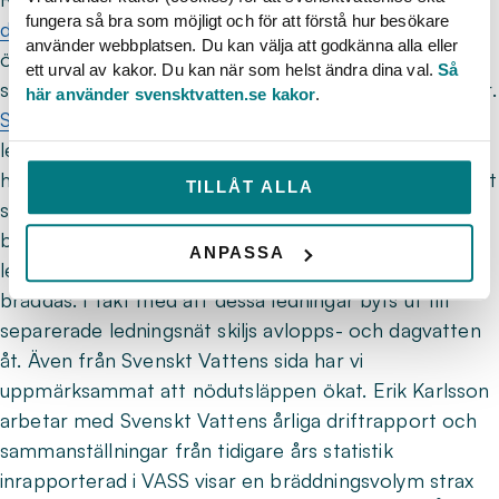
fungera så bra som möjligt och för att förstå hur besökare
debattartikel
rörande bristen på
använder webbplatsen. Du kan välja att godkänna alla eller
översvämningsplaner och i augusti formligen
ett urval av kakor. Du kan när som helst ändra dina val.
Så
svämmade media över av artiklar rörande bräddningar.
här använder svensktvatten.se kakor
.
SVT uppmärksammade problematiken
med åldrande
ledningsnät, investeringsbehov samt bristen på
helhetsansvar för svensk vatteninfrastruktur, samtidigt
TILLÅT ALLA
som man lyfte sin undersökning om ökande
bräddningar. Fram till 50-talet byggdes kombinerade
ANPASSA
ledningsnät, vilka bidrar till högre volymer som
bräddas. I takt med att dessa ledningar byts ut till
separerade ledningsnät skiljs avlopps- och dagvatten
åt. Även från Svenskt Vattens sida har vi
uppmärksammat att nödutsläppen ökat. Erik Karlsson
arbetar med Svenskt Vattens årliga driftrapport och
sammanställningar från tidigare års statistik
inrapporterad i VASS visar en bräddningsvolym strax