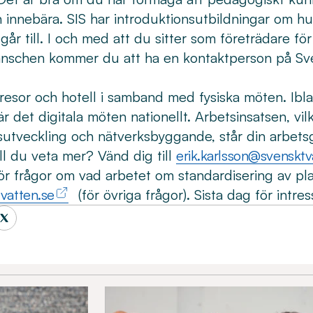
 innebära. SIS har introduktionsutbildningar om hu
går till. I och med att du sitter som företrädare f
nschen kommer du att ha en kontaktperson på Sven
.
 resor och hotell i samband med fysiska möten. Ib
r det digitala möten nationellt. Arbetsinsatsen, vil
nsutveckling och nätverksbyggande, står din arbets
ill du veta mer? Vänd dig till
erik.karlsson@svensktv
ör frågor om vad arbetet om standardisering av plas
vatten.se
(för övriga frågor). Sista dag för intre