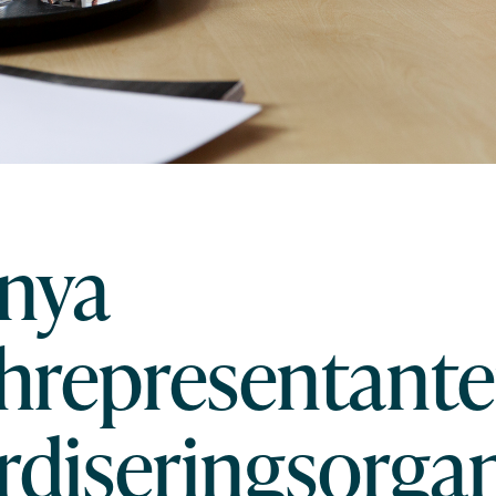
 nya
representanter 
rdiseringsorga