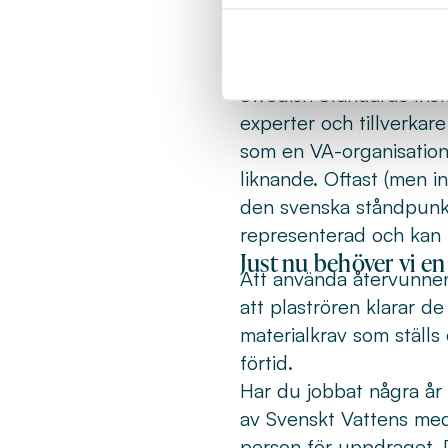
och kräver ingående exp
kunna användas av be
Svenskt Vatten och vår
Swedish Standards Inst
experter och tillverkar
som en VA-organisation 
liknande. Oftast (men in
den svenska ståndpunk
representerad och kan 
Just nu behöver vi en
Att använda återvunnen 
att plaströren klarar de
materialkrav som ställs 
förtid.
Har du jobbat några år 
av Svenskt Vattens med
person för uppdraget. 