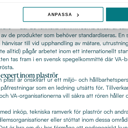
ertis för att slutprodukten i form av en standard 
rörda.
ANPASSA
a medlemmar deltar i ett flertal standardiseringsg
itute – där de tekniska kommittéerna oftast är s
e av de produkter som behöver standardiseras. En 
hänvisar till vid upphandling av mätare, utrustnin
te alltid) pågår arbetet inom ett internationellt s
ten tas fram i en svensk spegelkommitté där VA-b
rösta.
 expert inom plaströr
plast är önskvärt ur ett miljö- och hållbarhetsper
 påfrestningar som en ledning utsätts för. Tillverkare
och VA-organisationerna vill säkra att rören håller 
med inköp, tekniska ramverk för plaströr och andra
lemsorganisationer eller stöttat inom dessa områd
Det är bra om du har förmåga att pedagogiskt kunn