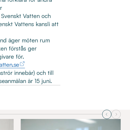
r
ör Svenskt Vatten och
skt Vattens kansli att
land äger möten rum
ken förstås ger
givare för.
atten.se
trör innebär) och till
sseanmälan är 15 juni.