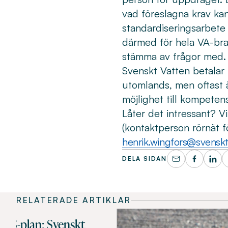
vad föreslagna krav kan
standardiseringsarbete 
därmed för hela VA-bra
stämma av frågor med
Svenskt Vatten betalar
utomlands, men oftast ä
möjlighet till kompete
Låter det intressant? V
(kontaktperson rörnät f
henrik.wingfors@svenskt
DELA SIDAN
RELATERADE ARTIKLAR
FAS-plan: Svenskt