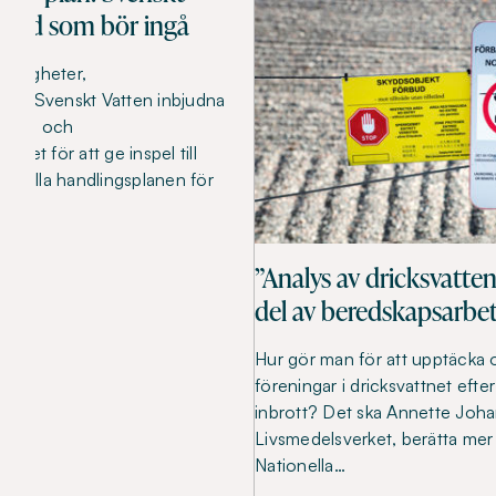
å vad som bör ingå
yndigheter,
och Svenskt Vatten inbjudna
limat- och
ntet för att ge inspel till
nella handlingsplanen för
”Analys av dricksvatten
del av beredskapsarbe
Hur gör man för att upptäcka
föreningar i dricksvattnet efte
inbrott? Det ska Annette Joha
Livsmedelsverket, berätta me
Nationella…