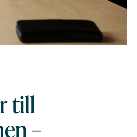
till
nen –