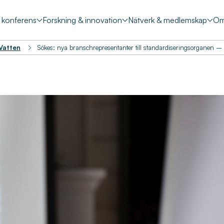
& konferens
Forskning & innovation
Nätverk & medlemskap
Om
 Vatten
Sökes: nya branschrepresentanter till standardiseringsorganen – sä