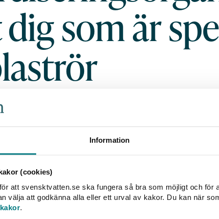
t dig som är spe
laströr
t världens öden styrs av män som bär en R
n och kvinnor som engagerar sig i standar
 fördolda som inte får tillräckligt med up
sentanter till standardiseringsgrupper som 
Information
et vi använder i vardagen eller på jobbet som inte
l nationella eller internationella standarder. Standar
akor (cookies)
et undantag. Det kommer också standarder på mer
ör att svensktvatten.se ska fungera så bra som möjligt och för a
rt tid sedan publicerades en standard för läcksök
välja att godkänna alla eller ett urval av kakor. Du kan när so
 kakor
.
ella områden som rör dricksvatten, rörnät och avlo