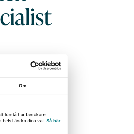
cialist
olex? Inte då!
diseringsarbetet,
pmärksamhet. Nu
berör VA.
Om
 har utformats av
der finns inom i alla
 oväntade och nya
tt förstå hur besökare
ning med hund.
m helst ändra dina val.
Så här
pp är takten intensiv