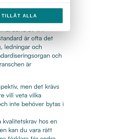
ska ha hög kvalitet och
TILLÅT ALLA
rupper inom SIS –
ammansatta av VA-
standard är ofta det
g, ledningar och
tandardiseringsorgan och
ranschen är
spektiv, men det krävs
 vill veta vilka
och inte behöver bytas i
 kvalitetskrav hos en
en kan du vara rätt
a förklara för andra