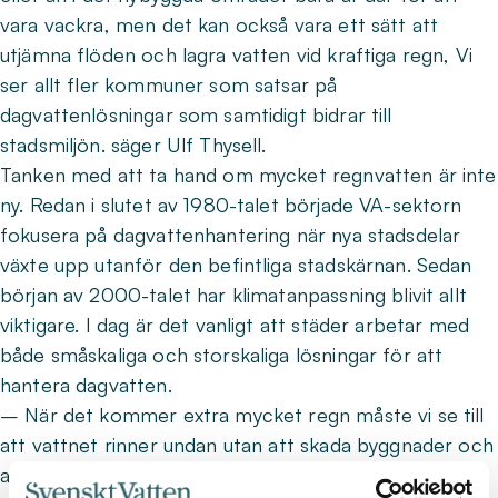
vara vackra, men det kan också vara ett sätt att
utjämna flöden och lagra vatten vid kraftiga regn, Vi
ser allt fler kommuner som satsar på
dagvattenlösningar som samtidigt bidrar till
stadsmiljön. säger Ulf Thysell.
Tanken med att ta hand om mycket regnvatten är inte
ny. Redan i slutet av 1980-talet började VA-sektorn
fokusera på dagvattenhantering när nya stadsdelar
växte upp utanför den befintliga stadskärnan. Sedan
början av 2000-talet har klimatanpassning blivit allt
viktigare. I dag är det vanligt att städer arbetar med
både småskaliga och storskaliga lösningar för att
hantera dagvatten.
– När det kommer extra mycket regn måste vi se till
att vattnet rinner undan utan att skada byggnader och
annan infrastruktur. Det kan vi göra genom att bygga