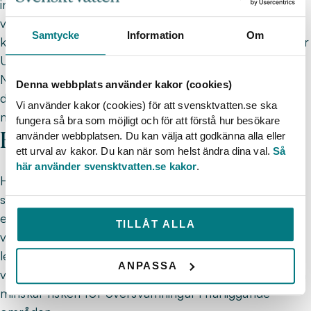
in hinder för vattnet, till exempel en damm eller leda
vattnet ut genom en grönyta, så att inte allt vatten
Samtycke
Information
Om
kommer ned i dagvattenledningarna på en gång, säger
Ulf Thysell.
Nedan finns några exempel på smarta
Denna webbplats använder kakor (cookies)
dagvattenlösningar på olika ställen i landet. Det finns
Vi använder kakor (cookies) för att svensktvatten.se ska
många andra exempel i en kommun nära dig.
fungera så bra som möjligt och för att förstå hur besökare
Hyllies stadsdelspark, Malmö
använder webbplatsen. Du kan välja att godkänna alla eller
ett urval av kakor. Du kan när som helst ändra dina val.
Så
här använder svensktvatten.se kakor
.
Hyllies stadsdelspark i Malmö är ett exempel på hur
smart dagvattenhantering kan implementeras på ett
estetiskt tilltalande sätt. Genom att använda naturliga
TILLÅT ALLA
vattenvägar och grönområden för att absorbera och
leda bort regnvatten, har man inte bara skapat en
ANPASSA
vacker parkmiljö, utan också ett effektivt system som
minskar risken för översvämningar i närliggande