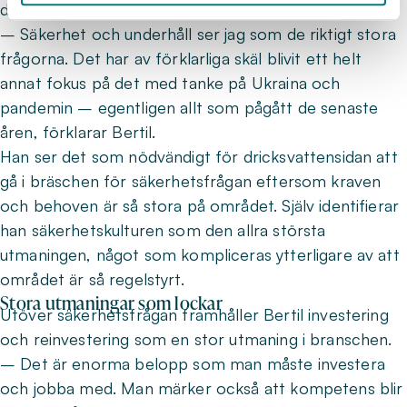
det dock en specifik fråga som sticker ut.
– Säkerhet och underhåll ser jag som de riktigt stora
frågorna. Det har av förklarliga skäl blivit ett helt
annat fokus på det med tanke på Ukraina och
pandemin – egentligen allt som pågått de senaste
åren, förklarar Bertil.
Han ser det som nödvändigt för dricksvattensidan att
gå i bräschen för säkerhetsfrågan eftersom kraven
och behoven är så stora på området. Själv identifierar
han säkerhetskulturen som den allra största
utmaningen, något som kompliceras ytterligare av att
området är så regelstyrt.
Stora utmaningar som lockar
Utöver säkerhetsfrågan framhåller Bertil investering
och reinvestering som en stor utmaning i branschen.
– Det är enorma belopp som man måste investera
och jobba med. Man märker också att kompetens blir