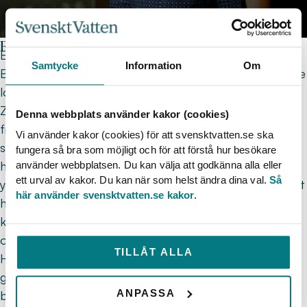
Från el till fiskebåtar och vidare till hydrologistudier
Efter fyraårig teknisk linje på gymnasiet arbetade
Samtycke
Information
Om
Bertil som elingenjör under en tid innan utlandsboende
lockade – bland annat bodde han i England och Nya
Zeeland och arbetade bland annat på ridskolor och
Denna webbplats använder kakor (cookies)
fiskebåtar. Det var även här han bestämde sig för att
Vi använder kakor (cookies) för att svensktvatten.se ska
studera geovetenskap, vilket allt eftersom blev
fungera så bra som möjligt och för att förstå hur besökare
hydrologi. Sedan dess har vatten varit centralt i hans
använder webbplatsen. Du kan välja att godkänna alla eller
ett urval av kakor. Du kan när som helst ändra dina val.
Så
yrkesliv, om än i olika skepnader. Bertil har bland annat
här använder svensktvatten.se kakor
.
hunnit med att arbeta som VA-chef på Håbo
kommun, som konsult inom VA-planering på Sweco
och haft utlandstjänster i övergripande VA-projekt.
TILLÅT ALLA
Han har även jobbat uttömmande med
grundvattenkvalitet, dricksvattendirektivet,
ANPASSA
beredningsprocesser och PFAS. Den senaste tiden är