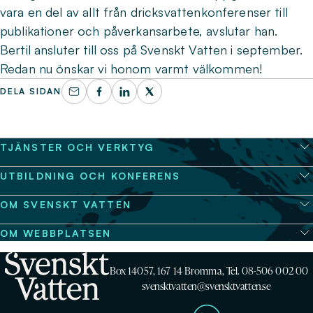
vara en del av allt från dricksvattenkonferenser till
publikationer och påverkansarbete, avslutar han.
Bertil ansluter till oss på Svenskt Vatten i september.
Redan nu önskar vi honom varmt välkommen!
DELA SIDAN
TJÄNSTER OCH VERKTYG
UTBILDNING OCH KONFERENS
OM SVENSKT VATTEN
OM WEBBPLATSEN
Box 14057, 167 14 Bromma, Tel. 08-506 002 00
svensktvatten@svensktvatten.se