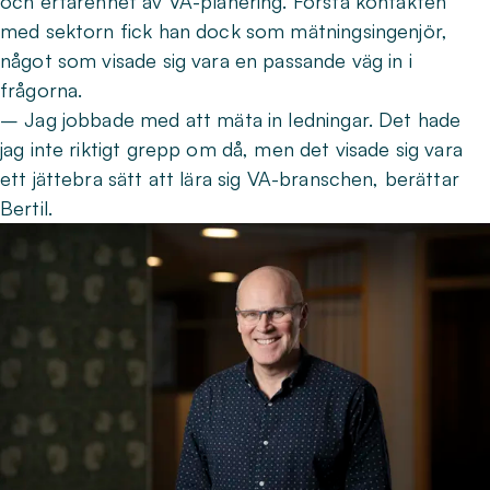
och erfarenhet av VA-planering. Första kontakten
med sektorn fick han dock som mätningsingenjör,
något som visade sig vara en passande väg in i
frågorna.
– Jag jobbade med att mäta in ledningar. Det hade
jag inte riktigt grepp om då, men det visade sig vara
ett jättebra sätt att lära sig VA-branschen, berättar
Bertil.