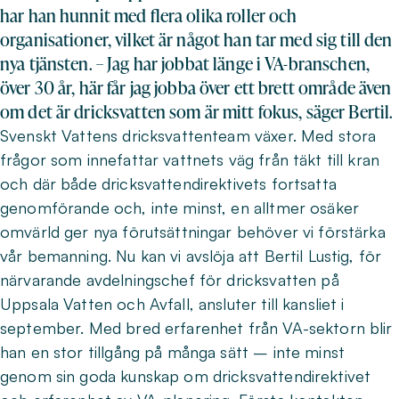
har han hunnit med flera olika roller och
organisationer, vilket är något han tar med sig till den
nya tjänsten. – Jag har jobbat länge i VA-branschen,
över 30 år, här får jag jobba över ett brett område även
om det är dricksvatten som är mitt fokus, säger Bertil.
Svenskt Vattens dricksvattenteam växer. Med stora
frågor som innefattar vattnets väg från täkt till kran
och där både dricksvattendirektivets fortsatta
genomförande och, inte minst, en alltmer osäker
omvärld ger nya förutsättningar behöver vi förstärka
vår bemanning. Nu kan vi avslöja att Bertil Lustig, för
närvarande avdelningschef för dricksvatten på
Uppsala Vatten och Avfall, ansluter till kansliet i
september. Med bred erfarenhet från VA-sektorn blir
han en stor tillgång på många sätt – inte minst
genom sin goda kunskap om dricksvattendirektivet