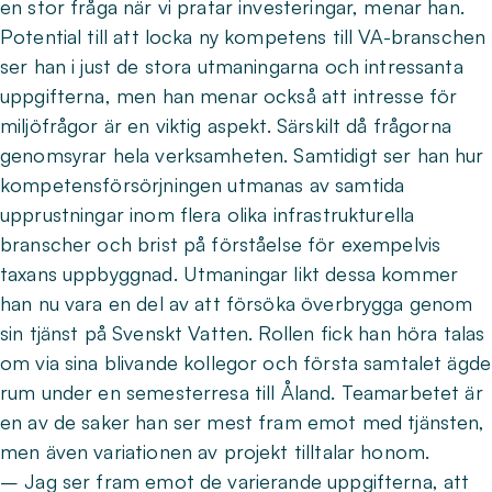
en stor fråga när vi pratar investeringar, menar han.
Potential till att locka ny kompetens till VA-branschen
ser han i just de stora utmaningarna och intressanta
uppgifterna, men han menar också att intresse för
miljöfrågor är en viktig aspekt. Särskilt då frågorna
genomsyrar hela verksamheten. Samtidigt ser han hur
kompetensförsörjningen utmanas av samtida
upprustningar inom flera olika infrastrukturella
branscher och brist på förståelse för exempelvis
taxans uppbyggnad. Utmaningar likt dessa kommer
han nu vara en del av att försöka överbrygga genom
sin tjänst på Svenskt Vatten. Rollen fick han höra talas
om via sina blivande kollegor och första samtalet ägde
rum under en semesterresa till Åland. Teamarbetet är
en av de saker han ser mest fram emot med tjänsten,
men även variationen av projekt tilltalar honom.
– Jag ser fram emot de varierande uppgifterna, att