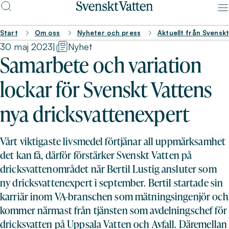
Start
Om oss
Nyheter och press
Aktuellt från Svensk
30 maj 2023
|
Nyhet
Samarbete och variation
lockar för Svenskt Vattens
nya dricksvattenexpert
Vårt viktigaste livsmedel förtjänar all uppmärksamhet
det kan få, därför förstärker Svenskt Vatten på
dricksvattenområdet när Bertil Lustig ansluter som
ny dricksvattenexpert i september. Bertil startade sin
karriär inom VA-branschen som mätningsingenjör och
kommer närmast från tjänsten som avdelningschef för
dricksvatten på Uppsala Vatten och Avfall. Däremellan