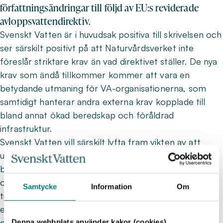
författningsändringar till följd av EU:s reviderade
avloppsvattendirektiv.
Svenskt Vatten är i huvudsak positiva till skrivelsen och
ser särskilt positivt på att Naturvårdsverket inte
föreslår striktare krav än vad direktivet ställer. De nya
krav som ändå tillkommer kommer att vara en
betydande utmaning för VA-organisationerna, som
samtidigt hanterar andra externa krav kopplade till
bland annat ökad beredskap och föråldrad
infrastruktur.
Svenskt Vatten vill särskilt lyfta fram vikten av att
utbyggnadsplaner för tertiär och kvartär rening
beslutas så snart som möjligt, för att ge VA-
organisationerna rimliga förutsättningar att klara
Samtycke
Information
Om
tidplanerna. Vi vill också understryka att
ersättningsmodellen inom det utökade
producentansvaret för kvartär rening behöver
Denna webbplats använder kakor (cookies)