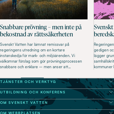
Snabbare prövning – men inte på
Svenskt
bekostnad av rättssäkerheten
beredsk
Svenskt Vatten har lämnat remissvar på
Regeringen
regeringens utredning om en kortare
gedigen oc
instanskedja för mark- och miljöärenden. Vi
lägger grun
välkomnar förslag som gör prövningsprocessen
samhällskr
snabbare och enklare – men anser att…
kommuner l
TJÄNSTER OCH VERKTYG
UTBILDNING OCH KONFERENS
OM SVENSKT VATTEN
OM WEBBPLATSEN