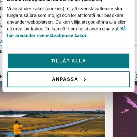
utformas så ändamålsenligt som möjligt för VA-
Vi använder kakor (cookies) för att svensktvatten.se ska
fungera så bra som möjligt och för att förstå hur besökare
organisationerna.
använder webbplatsen. Du kan välja att godkänna alla eller
Läs hela remissvaret här,
Remissvar: Förslag till
ett urval av kakor. Du kan när som helst ändra dina val.
Så
författningsändringar till följd av EUs reviderade
här använder svensktvatten.se kakor
.
avloppsvattendirektiv
(PDF)
DELA SIDAN
TILLÅT ALLA
RELATERADE ARTIKLAR
ANPASSA