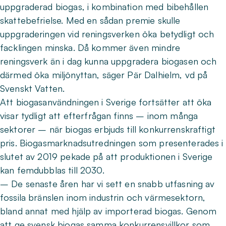
uppgraderad biogas, i kombination med bibehållen
skattebefrielse. Med en sådan premie skulle
uppgraderingen vid reningsverken öka betydligt och
facklingen minska. Då kommer även mindre
reningsverk än i dag kunna uppgradera biogasen och
därmed öka miljönyttan, säger Pär Dalhielm, vd på
Svenskt Vatten.
Att biogasanvändningen i Sverige fortsätter att öka
visar tydligt att efterfrågan finns – inom många
sektorer – när biogas erbjuds till konkurrenskraftigt
pris. Biogasmarknadsutredningen som presenterades i
slutet av 2019 pekade på att produktionen i Sverige
kan femdubblas till 2030.
– De senaste åren har vi sett en snabb utfasning av
fossila bränslen inom industrin och värmesektorn,
bland annat med hjälp av importerad biogas. Genom
att ge svensk biogas samma konkurrensvillkor som