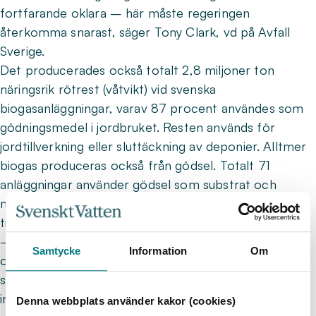
fortfarande oklara – här måste regeringen
återkomma snarast, säger Tony Clark, vd på Avfall
Sverige.
Det producerades också totalt 2,8 miljoner ton
näringsrik rötrest (våtvikt) vid svenska
biogasanläggningar, varav 87 procent användes som
gödningsmedel i jordbruket. Resten används för
jordtillverkning eller sluttäckning av deponier. Alltmer
biogas produceras också från gödsel. Totalt 71
anläggningar använder gödsel som substrat och
mängden gödsel som rötas har ökat med 9 procent
till 1,1 miljoner ton.
– För att svensk biogasproduktion ska kunna lyfta
Samtycke
Information
Om
ordentligt behöver de långsiktiga styrmedelspaket
som föreslås i Biogasmarknadsutredningen skyndsamt
införas i sin helhet. Då väntas investeringar i svensk
Denna webbplats använder kakor (cookies)