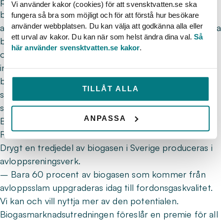
produktion ta fart och den stora svenska
Vi använder kakor (cookies) för att svensktvatten.se ska
biogaspotentialen kan börja realiseras. Många nya
fungera så bra som möjligt och för att förstå hur besökare
använder webbplatsen. Du kan välja att godkänna alla eller
anläggningar, stora som lite mindre, kommer att kunna
ett urval av kakor. Du kan när som helst ändra dina val.
Så
byggas, som tar till vara betydligt mer gödsel, avfall
här använder svensktvatten.se kakor
.
och restprodukter från jordbruk, hushåll och
industrier. Med en långsiktig gödselgaspremie kan
biogasproduktionen från gödsel mångdubblas med
TILLÅT ALLA
stor nytta för jordbruket och klimatet. Biogasen är en
stor möjlighet för Sveriges lantbrukare, säger Palle
ANPASSA
Borgström, förbundsordförande på Lantbrukarnas
Riksförbund.
Drygt en tredjedel av biogasen i Sverige produceras i
avloppsreningsverk.
– Bara 60 procent av biogasen som kommer från
avloppsslam uppgraderas idag till fordonsgaskvalitet.
Vi kan och vill nyttja mer av den potentialen.
Biogasmarknadsutredningen föreslår en premie för all