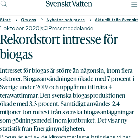
Start
Om oss
Nyheter och press
Aktuellt från Svensk
1 oktober 2020
|
Pressmeddelande
Rekordstort intresse för
biogas
Intresset för biogas är större än någonsin, inom flera
sektorer. Biogasanvändningen ökade med 7 procent i
Sverige under 2019 och uppgår nu till nära 4
terawattimmar. Den svenska biogasproduktionen
ökade med 3,3 procent. Samtidigt användes 2,4
miljoner ton rötrest från svenska biogasanläggningar
som gödningsmedel inom jordbruket. Det visar ny
statistik från Energimyndigheten.
Biogas är ett av de klimatsmartaste bränslena vi har,