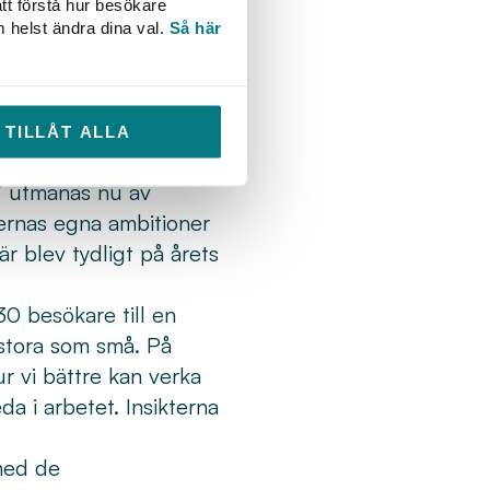
tt förstå hur besökare
m helst ändra dina val.
Så här
 mitten av januari
e sig om
TILLÅT ALLA
” utmanas nu av
nernas egna ambitioner
r blev tydligt på årets
0 besökare till en
 stora som små. På
 vi bättre kan verka
a i arbetet. Insikterna
med de