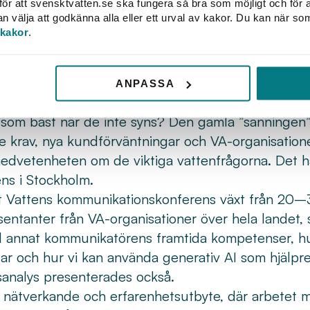
ens
ör att svensktvatten.se ska fungera så bra som möjligt och för a
välja att godkänna alla eller ett urval av kakor. Du kan när so
 kakor
.
erensen för landets VA-kommunikatörer i
10 deltagare träffades, nätverkade och lärd
ANPASSA
deförändringar och AI.
 som bäst när de inte syns? Den gamla ”sanningen
re krav, nya kundförväntningar och VA-organisatio
medvetenheten om de viktiga vattenfrågorna. Det hä
ns i Stockholm.
t Vattens kommunikationskonferens växt från 20–3
entanter från VA-organisationer över hela landet,
d annat kommunikatörens framtida kompetenser, hur
r och hur vi kan använda generativ AI som hjälpred
analys presenterades också.
å nätverkande och erfarenhetsutbyte, där arbetet 