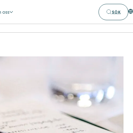
 oss
SÖK