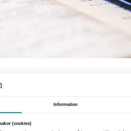
et
dmånga VA-
nikatörer på
Information
akor (cookies)