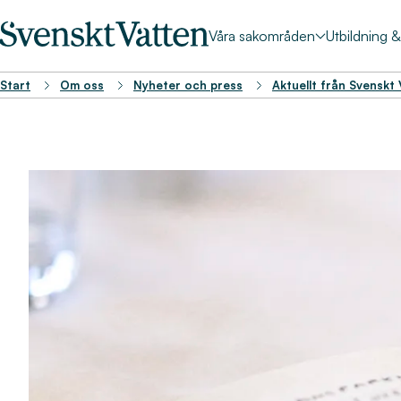
Våra sakområden
Utbildning 
Start
Om oss
Nyheter och press
Aktuellt från Svenskt