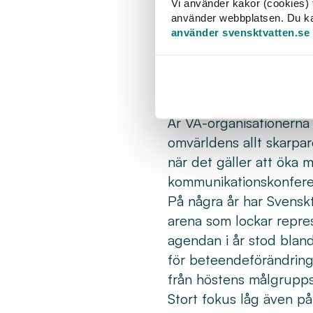
konfer
Vi använder kakor (cookies) f
använder webbplatsen. Du kan 
använder svensktvatten.se
Kommunikationskonf
slog nytt rekord: 1
målgrupper, beteen
Är VA-organisationerna
omvärldens allt skarpa
när det gäller att öka 
kommunikationskonfere
På några år har Svensk
arena som lockar repres
agendan i år stod blan
för beteendeförändringa
från höstens målgrupps
Stort fokus låg även p