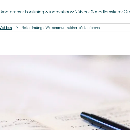
& konferens
Forskning & innovation
Nätverk & medlemskap
Om
 Vatten
Rekordmånga VA-kommunikatörer på konferens