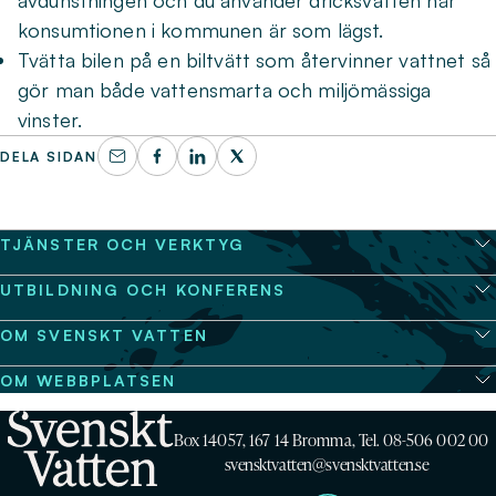
avdunstningen och du använder dricksvatten när
konsumtionen i kommunen är som lägst.
Tvätta bilen på en biltvätt som återvinner vattnet så
gör man både vattensmarta och miljömässiga
vinster.
DELA SIDAN
TJÄNSTER OCH VERKTYG
UTBILDNING OCH KONFERENS
OM SVENSKT VATTEN
OM WEBBPLATSEN
Box 14057, 167 14 Bromma, Tel. 08-506 002 00
svensktvatten@svensktvatten.se