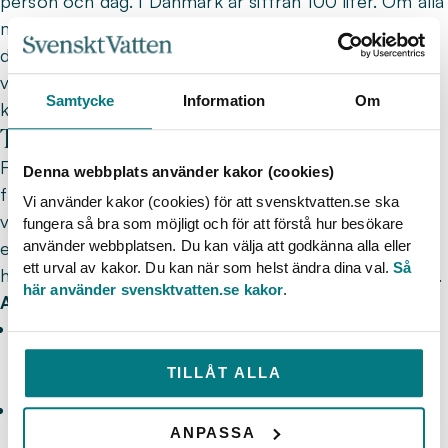
person och dag. I Danmark är siffran 100 liter. Om alla
minskar sin vattenförbrukning med 10 liter vatten per
dag kan vi tillsammans spara många miljoner liter
vatten och i förlängningen även undvika många
Samtycke
Information
Om
kommunala bevattningsförbud.
Tips för hållbar vattenanvändning
För att säkerställa tillgången till rent vatten även i
Denna webbplats använder kakor (cookies)
framtiden behöver alla övergå till en mer hållbar
Vi använder kakor (cookies) för att svensktvatten.se ska
vattenanvändning. Det kräver ett nytt tänkande
fungera så bra som möjligt och för att förstå hur besökare
eftersom vi i Sverige har vi vant oss vid lyxen att alltid
använder webbplatsen. Du kan välja att godkänna alla eller
ett urval av kakor. Du kan när som helst ändra dina val.
Så
ha tillgång till rent, friskt dricksvatten direkt ur kranen.
här använder svensktvatten.se kakor
.
Allmänna tips:
Ta korta duschar och stäng av vattnet i duschen
medan du tvålar in dig (en dusch på tre minuter
TILLÅT ALLA
motsvarar 36 liter).
Stäng av kranen när du borstar tänderna (om en
ANPASSA
familj på fyra personer gör det sparar de