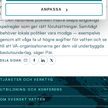
nya gränser vid årsskiftet för dricksvattnet. För att
möta dessa utmaningar krävs samarbete på alla nivåer
ANPASSA
i samhället.
– Den nationella politiken måste skapa långsiktiga
spelregler som ger rätt förutsättningar. Samtidigt
behöver lokala politiker vara modiga – exempelvis
genom att våga ta ut högre avgifter för vatten och se
till att VA-organisationerna ger dem väl underbyggda
beslutsunderlag, säger Pär.
DELA SIDAN
TJÄNSTER OCH VERKTYG
UTBILDNING OCH KONFERENS
OM SVENSKT VATTEN