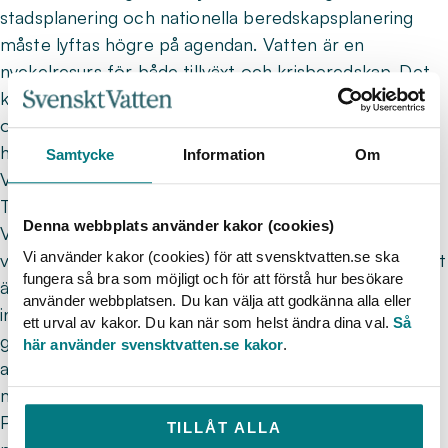
stadsplanering och nationella beredskapsplanering
måste lyftas högre på agendan. Vatten är en
nyckelresurs för både tillväxt och krisberedskap. Det
krävs en långsiktig strategi där kommuner, regioner
och staten arbetar tillsammans för att säkerställa
hållbara lösningar, säger Pär Dalhielm, vd på Svenskt
Samtycke
Information
Om
Vatten, som var en av talarna på Uddevallaträffen.
Två centrala frågor på mötet var EU och beredskap.
Denna webbplats använder kakor (cookies)
VA-beredskapsutredningen har tydligt visat att
Vi använder kakor (cookies) för att svensktvatten.se ska
vatteninfrastrukturen måste fungera i vardagen för att
fungera så bra som möjligt och för att förstå hur besökare
även klara av kriser och krig. Samtidigt ökar
använder webbplatsen. Du kan välja att godkänna alla eller
investeringsbehoven i många kommuner, både på
ett urval av kakor. Du kan när som helst ändra dina val.
Så
grund av eftersatthet och av nya krav från EU, bland
här använder svensktvatten.se kakor
.
annat genom Avloppsdirektivet och olika
miljösatsningar, som påverkar arbetet. Frågan om
PFAS har fått ökad uppmärksamhet, inte minst med
TILLÅT ALLA