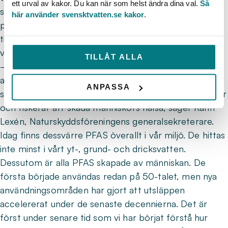
ett urval av kakor. Du kan när som helst ändra dina val.
Så
symtom som liknar allvarlig influensa. Hur människor
här använder svensktvatten.se kakor
.
påverkas på lång sikt av att andas in PFAS är inte
tillräckligt utrett, men det är belagt att professionella
vallare löper högre risk att få skador på levern.
TILLÅT ALLA
– Vi uppmanar de svenska förbunden att arbeta
aktivt för en snabb utfasning av all flourvalla. Skidor
ANPASSA
ska inte vallas med miljögifter som förorenar vår natur
och riskerar att skada människors hälsa, säger Karin
Lexén, Naturskyddsföreningens generalsekreterare.
Idag finns dessvärre PFAS överallt i vår miljö. De hittas
inte minst i vårt yt-, grund- och dricksvatten.
Dessutom är alla PFAS skapade av människan. De
första började användas redan på 50-talet, men nya
användningsområden har gjort att utsläppen
accelererat under de senaste decennierna. Det är
först under senare tid som vi har börjat förstå hur