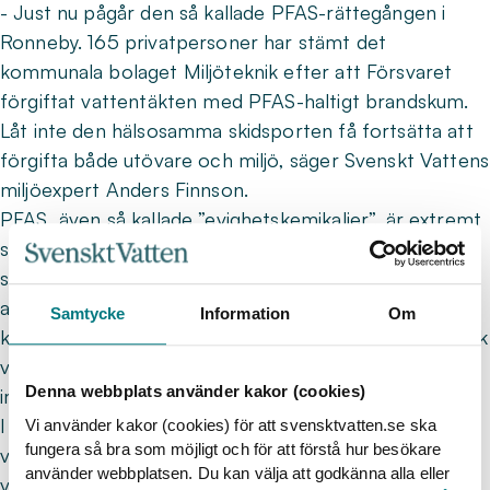
- Just nu pågår den så kallade PFAS-rättegången i
Ronneby. 165 privatpersoner har stämt det
kommunala bolaget Miljöteknik efter att Försvaret
förgiftat vattentäkten med PFAS-haltigt brandskum.
Låt inte den hälsosamma skidsporten få fortsätta att
förgifta både utövare och miljö, säger Svenskt Vattens
miljöexpert Anders Finnson.
PFAS, även så kallade ”evighetskemikalier”, är extremt
svårnedbrytbara och ackumuleras i vår miljö. De har i
studier visat sig försämra kroppens förmåga att bilda
antikroppar vid vaccinering och öka mängden
Samtycke
Information
Om
kolesterol i blodet. PFAS-ämnen har också i djurförsök
visat sig kunna ge bland annat leverskador, försämrat
Denna webbplats använder kakor (cookies)
immunsystem, cancer och försämrad reproduktion.
I samband med idrottsevenemang har professionella
Vi använder kakor (cookies) för att svensktvatten.se ska
fungera så bra som möjligt och för att förstå hur besökare
vallare som andats in stora mängder ånga från
använder webbplatsen. Du kan välja att godkänna alla eller
vallningen drabbats av så kallad fluorfeber, med