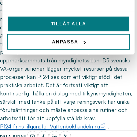
och flödesmätning av vatten vid reningsverk. Den
främsta målgruppen för publikationen är personal vid
reningsverk och baseras på existerande föreskrifter
TILLÅT ALLA
och vägledningar på området.
Arbetet med publikationen inleddes under 2022 och
ANPASSA
till grund ligger behovet av praktiskt stöd vid
provtagning och flödesmätning, något som inte minst
uppmärksammats från myndighetssidan. Då svenska
VA-organisationer lägger mycket resurser på dessa
processer kan P124 ses som ett viktigt stöd i det
praktiska arbetet. Det är fortsatt viktigt att
kontinuerligt hålla en dialog med tillsynsmyndigheten,
särskilt med tanke på att varje reningsverk har unika
förutsättningar och måste anpassa sina rutiner och
arbetssätt för att uppfylla ställda krav.
P124 finns tillgänglig i Vattenbokhandeln nu
.
DELA SIDAN