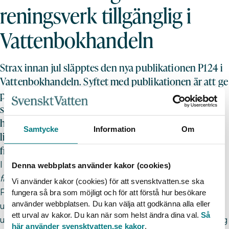
reningsverk tillgänglig i
Vattenbokhandeln
Strax innan jul släpptes den nya publikationen P124 i
Vattenbokhandeln. Syftet med publikationen är att ge
praktiskt stöd vid provtagning och flödesmätning på
svenska avloppsreningsverk och den vänder sig
huvudsakligen till personal vid reningsverk. Fokus
Samtycke
Information
Om
ligger på praktisk tillämpning och innehållet utgår
från gällande bestämmelser på området.
I december publicerades P124
Provtagning och
Denna webbplats använder kakor (cookies)
flödesmätning vid reningsverk
i
Vattenbokhandeln
.
Vi använder kakor (cookies) för att svensktvatten.se ska
Publikationen går igenom planering, praktiskt
fungera så bra som möjligt och för att förstå hur besökare
använder webbplatsen. Du kan välja att godkänna alla eller
utförande, dokumentation och uppföljning för att
ett urval av kakor. Du kan när som helst ändra dina val.
Så
utforma och genomföra en representativ provtagning
här använder svensktvatten.se kakor
.