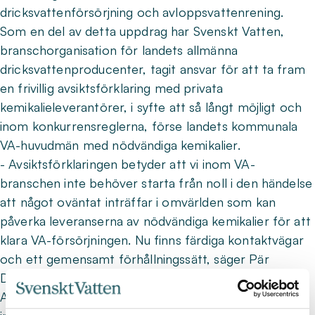
dricksvattenförsörjning och avloppsvattenrening.
Som en del av detta uppdrag har Svenskt Vatten,
branschorganisation för landets allmänna
dricksvattenproducenter, tagit ansvar för att ta fram
en frivillig avsiktsförklaring med privata
kemikalieleverantörer, i syfte att så långt möjligt och
inom konkurrensreglerna, förse landets kommunala
VA-huvudmän med nödvändiga kemikalier.
- Avsiktsförklaringen betyder att vi inom VA-
branschen inte behöver starta från noll i den händelse
att något oväntat inträffar i omvärlden som kan
påverka leveranserna av nödvändiga kemikalier för att
klara VA-försörjningen. Nu finns färdiga kontaktvägar
och ett gemensamt förhållningssätt, säger Pär
Dalhielm, VD hos Svenskt Vatten.
Avsiktsförklaringen representerar ett synsätt där