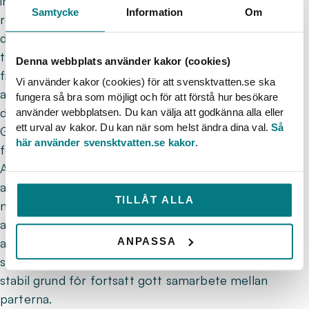
ingående parter gemensamt verkar för ökad
Samtycke
Information
Om
robusthet för de samhällsviktiga verksamheterna
dricksvatten och avloppsvatten. Situationen som
täcks in under avsiktsförklaringen utgår ifrån att det
Denna webbplats använder kakor (cookies)
finns varor och tjänster att tillgå på marknaden och
Vi använder kakor (cookies) för att svensktvatten.se ska
att dessa genom samarbeten i branschen fördelas till
fungera så bra som möjligt och för att förstå hur besökare
de relevanta kommunala dricksvattenproducenterna.
använder webbplatsen. Du kan välja att godkänna alla eller
ett urval av kakor. Du kan när som helst ändra dina val.
Så
Genom att underteckna avsiktsförklaringen
här använder svensktvatten.se kakor
.
formaliseras ett gemensamt förhållningssätt.
Avsiktsförklaringen indikerar samsyn och gemensamt
ansvar för att prioritera och fördela tillgången på
TILLÅT ALLA
nödvändiga kemikalier där samhällsnyttan är störst
avseende dricksvattenproduktion och
ANPASSA
avloppsvattenrening. Tydligheten i budskapet om
samarbete skapar trygghet och det skapas även en
stabil grund för fortsatt gott samarbete mellan
parterna.