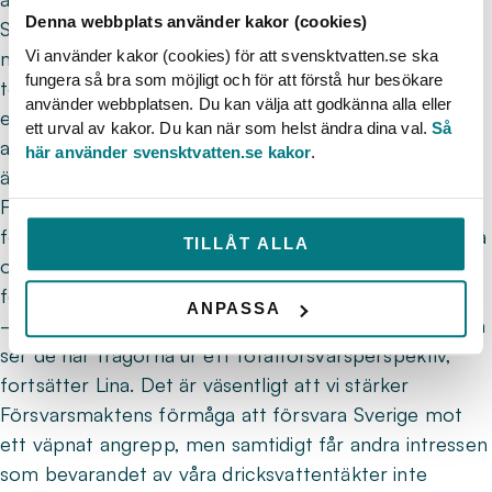
Denna webbplats använder kakor (cookies)
Svenskt Vatten har en särskild ställning eftersom våra
Vi använder kakor (cookies) för att svensktvatten.se ska
medlemmars verksamheter å ena sidan är en del i
fungera så bra som möjligt och för att förstå hur besökare
totalförsvaret, å andra sidan kan drabbas negativt av
använder webbplatsen. Du kan välja att godkänna alla eller
exempelvis ökade utsläpp till vatten. Vi behöver själva
ett urval av kakor. Du kan när som helst ändra dina val.
Så
arbeta med säkerhetsfrågor och redundans, men
här använder svensktvatten.se kakor
.
även ställa krav på att konsekvenserna av att
Försvarsmakten utvidgar sin verksamhet tydliggörs. I
första hand bör negativ påverkan på människors hälsa
TILLÅT ALLA
och miljön förebyggas. Om det ändå sker är det
förorenaren som ska betala och återställa.
ANPASSA
– Det är viktigt att Försvarsmakten lyfter blicken och
ser de här frågorna ur ett totalförsvarsperspektiv,
fortsätter Lina. Det är väsentligt att vi stärker
Försvarsmaktens förmåga att försvara Sverige mot
ett väpnat angrepp, men samtidigt får andra intressen
som bevarandet av våra dricksvattentäkter inte