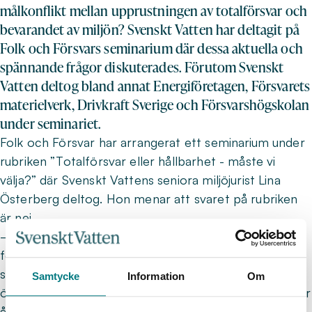
målkonflikt mellan upprustningen av totalförsvar och
bevarandet av miljön? Svenskt Vatten har deltagit på
Folk och Försvars seminarium där dessa aktuella och
spännande frågor diskuterades. Förutom Svenskt
Vatten deltog bland annat Energiföretagen, Försvarets
materielverk, Drivkraft Sverige och Försvarshögskolan
under seminariet.
Folk och Försvar har arrangerat ett seminarium under
rubriken ”Totalförsvar eller hållbarhet - måste vi
välja?” där Svenskt Vattens seniora miljöjurist Lina
Österberg deltog. Hon menar att svaret på rubriken
är nej.
– Det behöver inte alls finnas en målkonflikt mellan
försvar och närmiljön, säger Lina. Vi ser alla att
säkerhetsläget förändras och det kommer ställa
Samtycke
Information
Om
ökade krav på alla aktörer. Det viktiga är att vi alla drar
åt samma håll och samarbetar i dessa frågor.