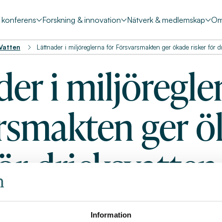
& konferens
Forskning & innovation
Nätverk & medlemskap
Om
 Vatten
Lättnader i miljöreglerna för Försvarsmakten ger ökade risker för d
er i miljöregle
rsmakten ger ö
för dricksvatte
Information