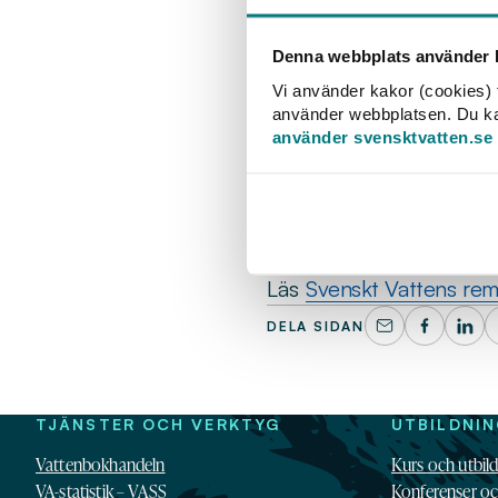
Det internationella 
Försvarsmakten föres
Denna webbplats använder k
från mitten av juni 
Vi använder kakor (cookies) f
använder webbplatsen. Du kan 
Förslaget har kritiserats
använder svensktvatten.se
skydda vårt dricksvatte
– Vi förstår ju självkla
ju övningar en del. Men 
säga dricksvatten eller 
Läs
Svenskt Vattens rem
DELA SIDAN
TJÄNSTER OCH VERKTYG
UTBILDNI
Vattenbokhandeln
Kurs och utbil
VA-statistik – VASS
Konferenser o