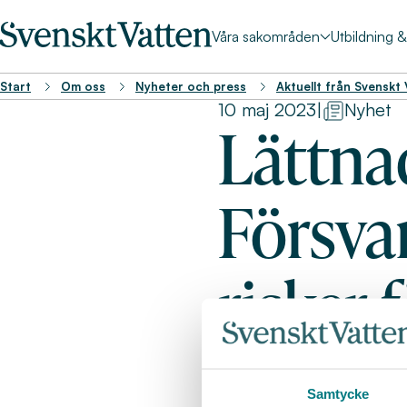
Våra sakområden
Utbildning 
Start
Om oss
Nyheter och press
Aktuellt från Svenskt
10 maj 2023
|
Nyhet
Lättnad
Försva
risker 
miljö
Samtycke