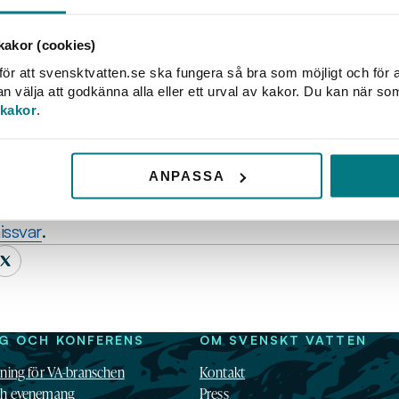
försvarssamarbetet ser ut att öka, något som
lagit tillfälliga lättnader i miljöreglerna. 
akor (cookies)
och ett år framåt.
ör att svensktvatten.se ska fungera så bra som möjligt och för a
välja att godkänna alla eller ett urval av kakor. Du kan när so
 från flera håll, bland annat har vi på Svenskt Vatte
 kakor
.
n och miljö.
rt att Sveriges försvarsmakt behöver säkerställa en
ANPASSA
vi kan inte försvara ett land genom att förstöra det 
den miljö vi har, säger Pär Dalhielm, VD för Svenskt
issvar
.
NG OCH KONFERENS
OM SVENSKT VATTEN
dning för VA-branschen
Kontakt
ch evenemang
Press