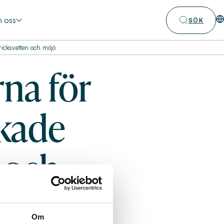
 oss
SÖK
ricksvatten och miljö
rna för
kade
n och
Om