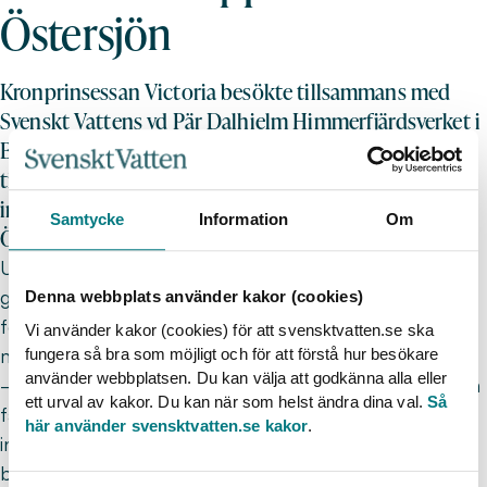
Östersjön
Kronprinsessan Victoria besökte tillsammans med
Svenskt Vattens vd Pär Dalhielm Himmerfjärdsverket i
Botkyrka där Syvab just nu genomför en omfattande
till- och ombyggnad. Med den nya tekniken som
installeras kommer utsläppen av näringsämnen till
Samtycke
Information
Om
Östersjön att halveras.
Under studiebesöket fick Kronprinsessan en
genomgång av de olika reningsstegen – från
Denna webbplats använder kakor (cookies)
försedimentering och fingaller till biologisk rening,
Vi använder kakor (cookies) för att svensktvatten.se ska
membranfilter och utlopp.
fungera så bra som möjligt och för att förstå hur besökare
använder webbplatsen. Du kan välja att godkänna alla eller
– Det är viktigt att nya tekniker uppmärksammas och
ett urval av kakor. Du kan när som helst ändra dina val.
Så
får en chans att utvecklas. Vi är tacksamma för det
här använder svensktvatten.se kakor
.
intresse Kronprinsessan visar för vattenfrågans
betydelse både lokalt, nationellt och internationellt,