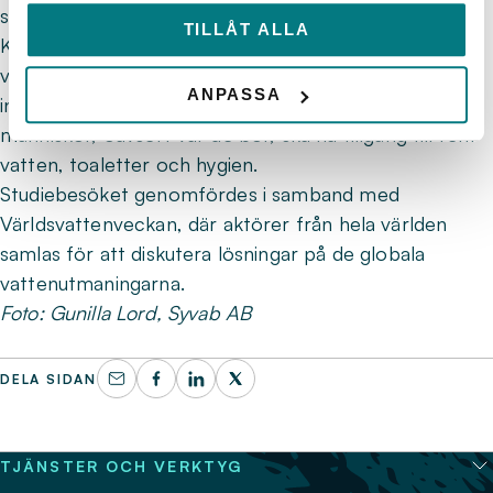
säger Pär Dalhielm, vd på Svenskt Vatten.
TILLÅT ALLA
Kronprinsessan är sedan länge engagerad i
vattenfrågor och är beskyddare av WaterAid, en
ANPASSA
internationell organisation som arbetar för att alla
människor, oavsett var de bor, ska ha tillgång till rent
vatten, toaletter och hygien.
Studiebesöket genomfördes i samband med
Världsvattenveckan, där aktörer från hela världen
samlas för att diskutera lösningar på de globala
vattenutmaningarna.
Foto: Gunilla Lord, Syvab AB
DELA SIDAN
TJÄNSTER OCH VERKTYG