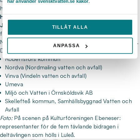
här använder svensktvatten.se kakor
.
hedersomnämnanden:
Hedersomnämnande
: Luleå
Juryns motivering
: Ett vatten med lite krävig
TILLÅT ALLA
framtoning. Rent, friskt och mineraligt med bra längd.
Nästa deltävling sker i Umeå onsdagen den 8 oktober.
ANPASSA
Då deltar:
Robertsfors kommun
Nordva (Nordmaling vatten och avfall)
Vinva (Vindeln vatten och avfall)
Umeva
Miljö och Vatten i Örnsköldsvik AB
Skellefteå kommun, Samhällsbyggnad Vatten och
Avfall
Foto:
På scenen på Kulturföreningen Ebeneser:
representanter för de fem tävlande bidragen i
deltävlingen som hölls i Luleå.