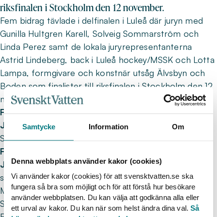
riksfinalen i Stockholm den 12 november.
Fem bidrag tävlade i delfinalen i Luleå där juryn med
Gunilla Hultgren Karell, Solveig Sommarström och
Linda Perez samt de lokala juryrepresentanterna
Astrid Lindeberg, back i Luleå hockey/MSSK och Lotta
Lampa, formgivare och konstnär utsåg Älvsbyn och
Boden som finalister till riksfinalen i Stockholm den 12
november.
Finalplats
: Älvsbyn
Juryns motivering
: Ett vatten med kylig elegans.
Samtycke
Information
Om
Stramt, mineraligt och försvinnande gott.
Finalplats
: Boden
Denna webbplats använder kakor (cookies)
Juryns motivering
: Ett vatten som tar för sig. God
Vi använder kakor (cookies) för att svensktvatten.se ska
struktur med balans och driv i eftersmaken.
fungera så bra som möjligt och för att förstå hur besökare
Med det är båda kommunerna klara för riksfinalen i
använder webbplatsen. Du kan välja att godkänna alla eller
Stockholm den 12 november.
ett urval av kakor. Du kan när som helst ändra dina val.
Så
En kommun som nästan nådde ända fram gav juryn