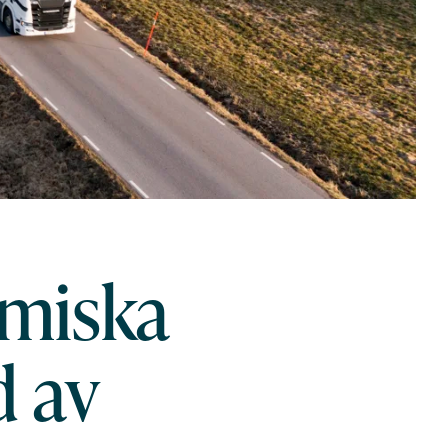
miska
d av