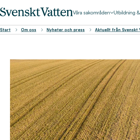
Våra sakområden
Utbildning 
Start
Om oss
Nyheter och press
Aktuellt från Svenskt