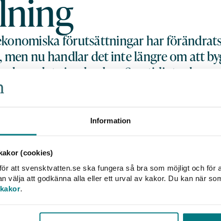
lning
nomiska förutsättningar har förändrats 
et, men nu handlar det inte längre om att b
a hand om det vi redan har. Samtidigt sak
arginaler. På Vattenstämman i Jönköping 
ners chefsekonom Emelie Värja en tydlig b
tt möta framtiden.
Information
en situation där det främst var tillväxtko
tt alla kommuner måste göra det. Det är en
akor (cookies)
ör att svensktvatten.se ska fungera så bra som möjligt och för a
välja att godkänna alla eller ett urval av kakor. Du kan när so
riges kommuner tvingats anpassa sig till en ny ek
 kakor
.
ört med sig en minskad köpkraft och 2024 var det
ingstrend. Som ny chefsekonom på SKR följer Emel