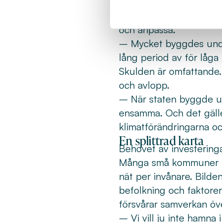
nära. Enligt henne befi
och strukturellt. Tidig
och anpassa.
– Mycket byggdes under
lång period av för låga
Skulden är omfattande. 
och avlopp.
– När staten byggde ut
ensamma. Och det gälle
klimatförändringarna och
En splittrad karta
Behovet av investeringa
Många små kommuner har
nät per invånare. Bilde
befolkning och faktorer
försvårar samverkan ö
– Vi vill ju inte hamna 