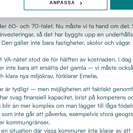
nner sig kommunsektorn i ett skifte som är både e
ANPASSA
are låg fokus på att bygga nytt – nu handlar det om
 60- och 70-talet. Nu måste vi ta hand om det. Sa
 investeringar, så det har byggts upp en underhåll
Den gäller inte bara fastigheter, skolor och väga
 VA-nätet stod de för hälften av kostnaden. I da
r inte bara att ersätta det gamla – vi måste ocks
 klara nya miljökrav, förklarar Emelie.
r är tydligt – men möjligheten att faktiskt genomf
 svag finansiell kapacitet, brist på kompetens o
n blir än mer komplex om man lägger till låga födel
 som inte går att påverka, exempelvis stora geogra
ver kommungränser.
i en situation där vissa kommuner inte klarar av att