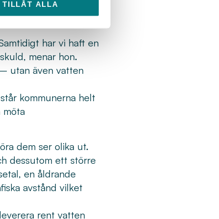
konomiskt, demografiskt
TILLÅT ALLA
 att ersätta, rusta upp
mtidigt har vi haft en
sskuld, menar hon.
r – utan även vatten
g står kommunerna helt
å möta
öra dem ser olika ut.
ch dessutom ett större
setal, en åldrande
fiska avstånd vilket
 leverera rent vatten