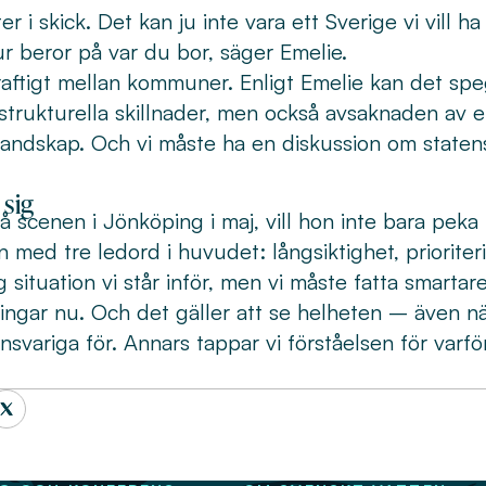
ter i skick. Det kan ju inte vara ett Sverige vi vill ha
r beror på var du bor, säger Emelie.
raftigt mellan kommuner. Enligt Emelie kan det spe
strukturella skillnader, men också avsaknaden av 
andskap. Och vi måste ha en diskussion om statens 
 sig
å scenen i Jönköping i maj, vill hon inte bara peka
n med tre ledord i huvudet: långsiktighet, priorite
 situation vi står inför, men vi måste fatta smartare
ringar nu. Och det gäller att se helheten – även n
 ansvariga för. Annars tappar vi förståelsen för varf
.