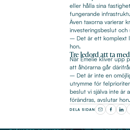
eller hålla sina fastighe
fungerande infrastruktu
Även taxorna varierar k
investeringsbeslut och 
– Det är ett komplext l
hon.
Tre ledord att ta med
När Emelie kliver upp p
att åhörarna går därifrå
– Det är inte en omöjlig
utrymme för felpriorite
beslut vi själva inte är
förändras, avslutar hon
DELA SIDAN