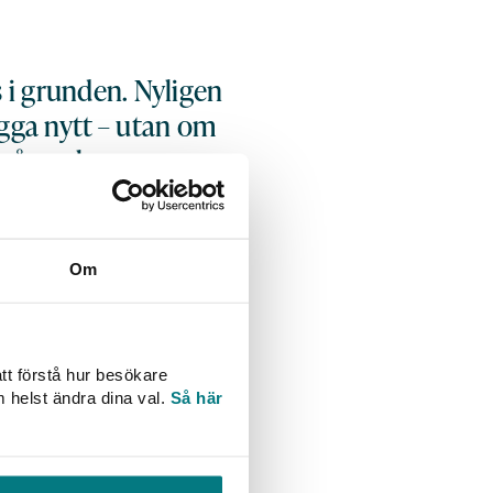
i grunden. Nyligen
ygga nytt – utan om
nar många kommuner
ger Sveriges
ild av läget – och
Om
mmuner som
 utmaning, säger
tt förstå hur besökare
m helst ändra dina val.
Så här
onomisk verklighet.
 hela 169 kommuner som
ie Värja utvecklingen