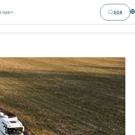
 oss
SÖK