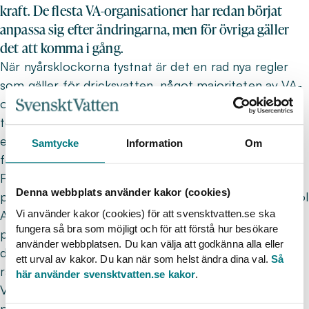
kraft. De flesta VA-organisationer har redan börjat
anpassa sig efter ändringarna, men för övriga gäller
det att komma i gång.
När nyårsklockorna tystnat är det en rad nya regler
som gäller för dricksvatten, något majoriteten av VA-
organisationerna redan är väl medvetna om. Reglerna
togs med i 2023 års dricksvattenföreskrifter och
efter en övergångsperiod är det nu alltså snart dags
Samtycke
Information
Om
för skarpt läge.
Från och med 1 januari 2026 är det åtta nya
Denna webbplats använder kakor (cookies)
parametrar som ska kontrolleras, bland annat Bisfenol
Vi använder kakor (cookies) för att svensktvatten.se ska
A och PFAS 4. Samtidigt sänks gränsvärdena för fyra
fungera så bra som möjligt och för att förstå hur besökare
parametrar, bland annat bly och arsenik, och
använder webbplatsen. Du kan välja att godkänna alla eller
dessutom tillkommer ett nytt krav på
ett urval av kakor. Du kan när som helst ändra dina val.
Så
råvattenkontroll.
här använder svensktvatten.se kakor
.
Vad behöver då de VA-organisationer som inte
påbörjat anpassningen göra innan årsskiftet? Om de