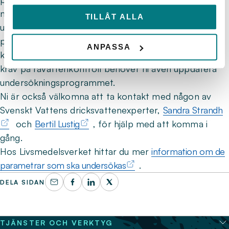
nya parametrarna inte redan ingår i anläggningens
TILLÅT ALLA
undersökningsprogram, behöver ni uppdatera
programmet och få det fastställt av ansvarig
ANPASSA
kontrollmyndighet. Om era anläggningar omfattas av
krav på råvattenkontroll behöver ni även uppdatera
undersökningsprogrammet.
Ni är också välkomna att ta kontakt med någon av
Svenskt Vattens dricksvattenexperter,
Sandra Strandh
och
Bertil Lustig
, för hjälp med att komma i
gång.
Hos Livsmedelsverket hittar du mer
information om de
parametrar som ska undersökas
.
DELA SIDAN
TJÄNSTER OCH VERKTYG