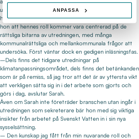
att jobba tätt med såväl utredare som den andra
utredningssekreteraren, men hon kommer också att
ANPASSA
ha tät dialog med olika berörda aktörer. Främst ser
hon att hennes roll kommer vara centrerad på de
rättsliga bitarna av utredningen, med många
kommunalrättsliga och mellankommunala frågor att
undersöka. Först väntar dock en gedigen inläsningsfas.
–Dels finns det tidigare utredningar på
klimatanpassningsområdet, dels finns det betänkanden
som är på remiss, så jag tror att det är av yttersta vikt
att verkligen sätta sig in i det arbete som gjorts och
görs i dag, avslutar Sarah.
Även om Sarah inte företräder branschen utan ingår i
utredningen som sekreterare bär hon med sig viktiga
insikter från arbetet på Svenskt Vatten in i sin nya
sysselsättning.
– Den kunskap jag fått från min nuvarande roll och