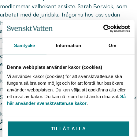
medlemmar välbekant ansikte. Sarah Berwick, som
arbetat med de juridiska frågorna hos oss sedan
hösten 2022, ansluter då som utredningens andra
sekreterare. Under tiden kommer hon att vara
tjänstledig från sin ordinarie tjänst.
Samtycke
Information
Om
– Det ska bli spännande att vara sekreterare i en
offentlig utredning där man verkligen får fördjupa sig i
en specifik fråga, analysera och väga för- och
Denna webbplats använder kakor (cookies)
nackdelar. Sedan är det viktigt att det handlar om just
Vi använder kakor (cookies) för att svensktvatten.se ska
klimatanpassning, det är en fråga som jag är bekant
fungera så bra som möjligt och för att förstå hur besökare
med och intresserad av, säger hon.
använder webbplatsen. Du kan välja att godkänna alla eller
Syftet med utredningen är att analysera och vid behov
ett urval av kakor. Du kan när som helst ändra dina val.
Så
här använder svensktvatten.se kakor
.
föreslå ny eller anpassad lagstiftning för att effektiva
klimatanpassningsåtgärder ska kunna genomföras.
Även en finansieringsmodell finns med inom ramarna
TILLÅT ALLA
för utredningen. Under arbetets gång kommer Sarah