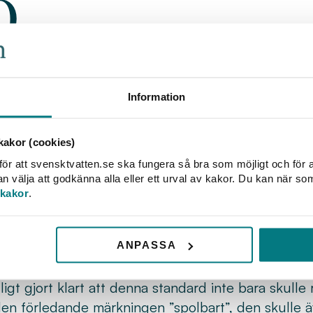
O
a standardiseringsorganet (ISO) pågår just 
ultera i en ny internationell standard för ”
m definieras som spolbara enligt sina för
Information
veriges VA-organisationer. Bland följderna
ed rapporterar våra medlemmar bland an
akor (cookies)
unktion i reningsverk, stopp och gallerre
ör att svensktvatten.se ska fungera så bra som möjligt och för a
välja att godkänna alla eller ett urval av kakor. Du kan när so
at länge och målmedvetet med frågan om ”spolbar
 kakor
.
 hur nya produkter kommer ut till försäljning i dagl
omnämner dem som ”spolbara” eller ”flushable”. N
ANPASSA
terligare eftersom det finns initiativ inom ISO till e
internationell standard för påstått ”spolbara produ
ydligt gjort klart att denna standard inte bara skulle r
n förledande märkningen ”spolbart”, den skulle äv