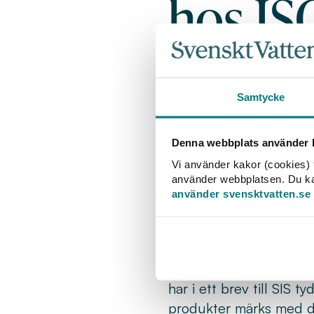
hos IS
Inom Internationell
som på sikt kan res
Dessa produkter, so
Samtycke
stora problem för S
produkter spolas n
Denna webbplats använder k
pumpar, försämrad f
Vi använder kakor (cookies) f
använder webbplatsen. Du kan 
VA-branschen har arbet
använder svensktvatten.se
det ser vi titt som tätt
med förpackningar som 
problem att förvärras yt
lägger grunden till en 
har i ett brev till SIS t
produkter märks med de