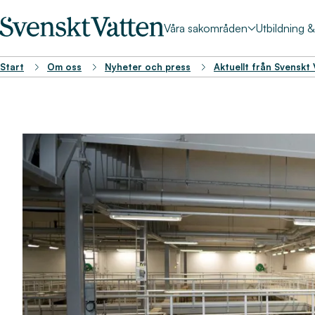
Våra sakområden
Utbildning 
Start
Om oss
Nyheter och press
Aktuellt från Svenskt