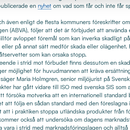
 publicerade en
nyhet
om vad som får och inte får s
och även enligt de flesta kommuners föreskrifter 
n (ABVA), följer att det är förbjudet att använda
illför avloppet föremål som kan inverka skadligt på
eller på annat sätt medför skada eller olägenhet. F
åtservetter som kan orsaka stopp.
eende i strid mot förbudet finns dessutom en sk
ger möjlighet för huvudmannen att kräva ersättnin
äger Maria Holmgren, senior miljöjurist på Svensk
kter har gått vidare till ISO med svenska SIS som
att försöka motverka att en internationell standard 
et att följa en sådan standard med den föreslagna i
t att i praktiken stoppa utländska produkter från fö
 kommer också att undersöka om dagens marknadsf
a vara i strid med marknadsföringslagen och alltså