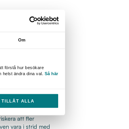
nu ett initiativ
spolbara produkter”.
packningar, orsakar
Om
 av att opassande
nat om skador på
nsningar.
tt förstå hur besökare
m helst ändra dina val.
Så här
a produkter”. Trots
igvaruhandel och online
u riskerar detta
TILLÅT ALLA
tt förarbete som på sikt
kter”. Svenskt Vatten
iskera att fler
en vara i strid med