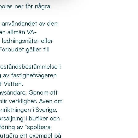
polas ner för några
om användandet av den
 en allmän VA-
 ledningsnätet eller
örbudet gäller till
adeståndsbestämmelse i
g av fastighetsägaren
t Vatten.
 avsändare. Genom att
blir verklighet. Även om
nriktningen i Sverige,
rsäljning i butiker och
öring av ”spolbara
 utgöra ett exempel på