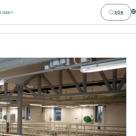
 oss
SÖK