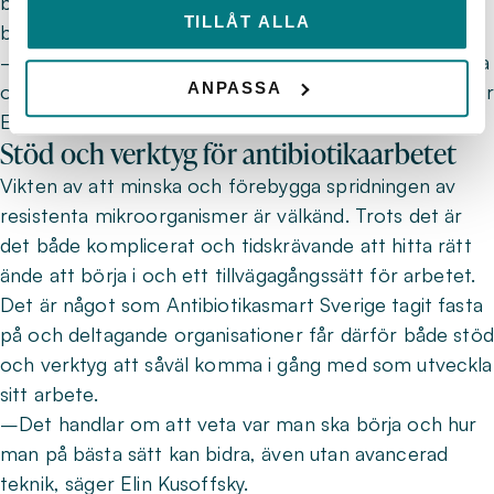
bidra till att begränsa antibiotikautsläpp utan att
TILLÅT ALLA
behöva göra stora investeringar.
–Målet är att alla typer av VA-aktörer ska kunna delta
ANPASSA
och bidra, utan att reningskrav blir ett hinder, förklarar
Elin Kusoffsky.
Stöd och verktyg för antibiotikaarbetet
Vikten av att minska och förebygga spridningen av
resistenta mikroorganismer är välkänd. Trots det är
det både komplicerat och tidskrävande att hitta rätt
ände att börja i och ett tillvägagångssätt för arbetet.
Det är något som Antibiotikasmart Sverige tagit fasta
på och deltagande organisationer får därför både stöd
och verktyg att såväl komma i gång med som utveckla
sitt arbete.
–Det handlar om att veta var man ska börja och hur
man på bästa sätt kan bidra, även utan avancerad
teknik, säger Elin Kusoffsky.