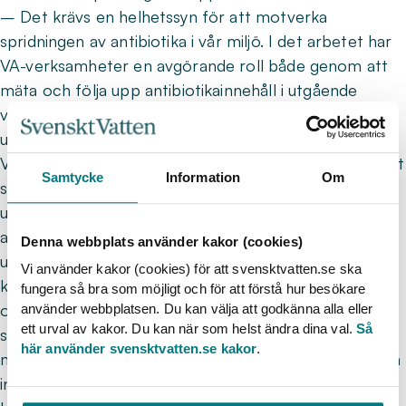
– Det krävs en helhetssyn för att motverka
spridningen av antibiotika i vår miljö. I det arbetet har
VA-verksamheter en avgörande roll både genom att
mäta och följa upp antibiotikainnehåll i utgående
vatten, men också genom att stödja ett
uppströmsarbete, fortsätter Elin Flodin.
Varje sektor blir med andra ord en viktig pusselbit i det
Samtycke
Information
Om
stora pusslet. Verksamheter som ansluter sig och
uppfyller kriterierna blir diplomerade som
antibiotikasmarta – en extra morot för att kunna visa
Denna webbplats använder kakor (cookies)
upp sitt aktiva arbete. Samtidigt är Elin tydlig med att
Vi använder kakor (cookies) för att svensktvatten.se ska
kriterierna är utformade för att vara tillämpbara för
fungera så bra som möjligt och för att förstå hur besökare
olika stora organisationer. En nyckel har varit att inte
använder webbplatsen. Du kan välja att godkänna alla eller
ett urval av kakor. Du kan när som helst ändra dina val.
Så
ställa specifika reningskrav utan snarare rikta in sig på
här använder svensktvatten.se kakor
.
mätning och deltagande i olika kunskapsprojekt. Detta
innebär att VA-organisationer, stora som små, kan