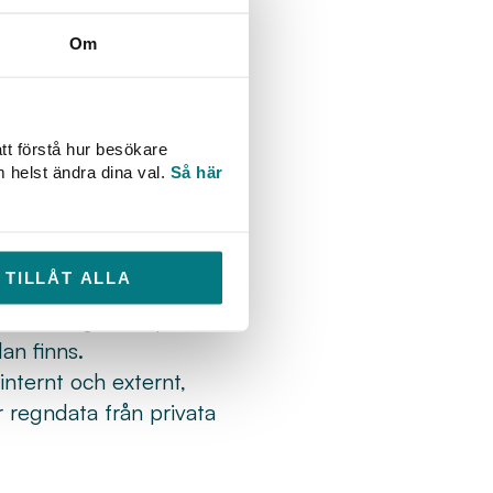
ättar fyra av talarna
sna på just deras
Om
rna på temat
enmätning. På mindre än
tt förstå hur besökare
m helst ändra dina val.
Så här
r IT,
 vi hanterat detta,
TILLÅT ALLA
Stad, talar på temat
rbördsdata genom privata
an finns.
internt och externt,
 regndata från privata