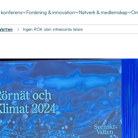
& konferens
Forskning & innovation
Nätverk & medlemskap
Om
 Vatten
Ingen RÖK utan intressanta talare