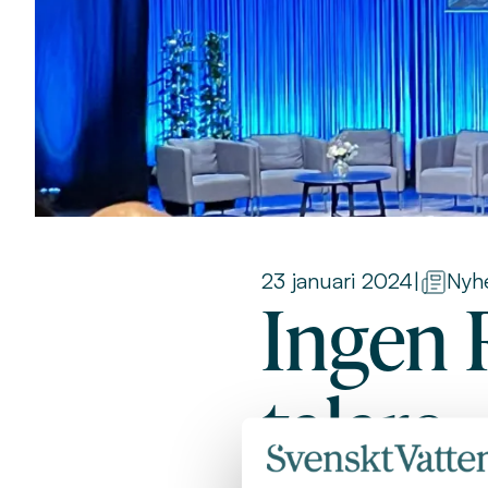
23 januari 2024
|
Nyh
Ingen 
talare