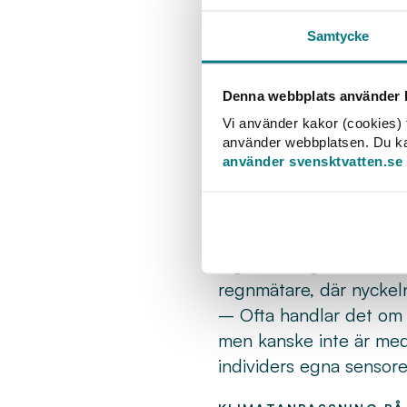
Programmet till året
inom digitalisering
Samtycke
programpunkter.
Johanna Blomberg är VA
Denna webbplats använder k
digitalisering berätta
Vi använder kakor (cookies) f
två år byts 13 000 vat
använder webbplatsen. Du kan 
– Att byta till digitala
använder svensktvatten.se
kundkommunikation och 
utmaningarna vi mött oc
Även Glen Nivert, stra
digitalisering. Han berä
regnmätare, där nyckeln 
– Ofta handlar det om a
men kanske inte är med
individers egna sensorer