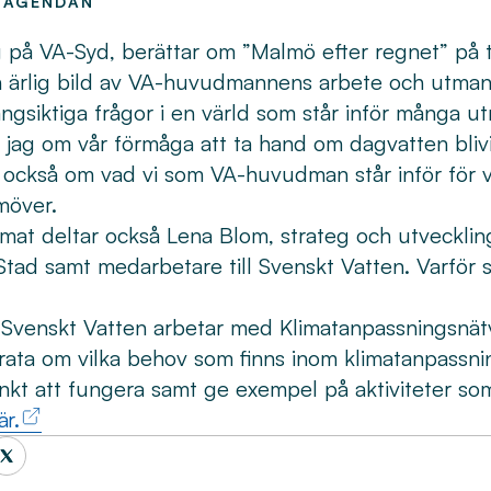
 AGENDAN
eg på VA-Syd, berättar om ”Malmö efter regnet” på
n ärlig bild av VA-huvudmannens arbete och utmani
ngsiktiga frågor i en värld som står inför många u
jag om vår förmåga att ta hand om dagvatten blivi
 också om vad vi som VA-huvudman står inför för ve
möver.
mat deltar också Lena Blom, strateg och utvecklin
tad samt medarbetare till Svenskt Vatten. Varför 
Svenskt Vatten arbetar med Klimatanpassningsnätv
rata om vilka behov som finns inom klimatanpassni
änkt att fungera samt ge exempel på aktiviteter s
är.