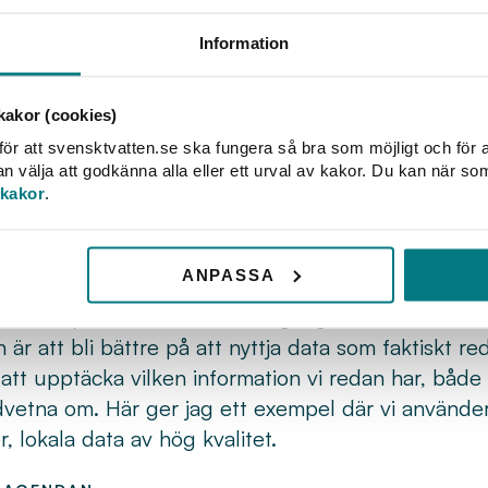
s RÖK håller på att fyllas för fullt. Här ber
 och klimatanpassning om varför du ska lys
Information
-chef på Nacka vatten och avfall. Som en av tala
akor (cookies)
r hon om Nackas förändringsresa mot smartare vatt
ör att svensktvatten.se ska fungera så bra som möjligt och för a
tenmätare ut genom en totallösning.
välja att godkänna alla eller ett urval av kakor. Du kan när so
 vattenmätare är ett projekt som handlar om lika dela
 kakor
.
VA, säger Johanna Blomberg. Jag berättar om hur
h minorna vi gått på.
ANPASSA
teg ledningsnät på Kretslopp och vatten Göteborgs 
ttar om potentialen i att få tillgång till mer nede
är att bli bättre på att nyttja data som faktiskt red
tt upptäcka vilken information vi redan har, både 
vetna om. Här ger jag ett exempel där vi använder
, lokala data av hög kvalitet.