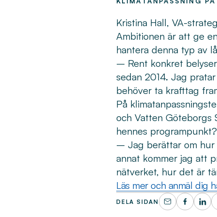
KLIMATANPASSNING PÅ
Kristina Hall, VA-strat
Ambitionen är att ge e
hantera denna typ av lå
– Rent konkret belyser 
sedan 2014. Jag pratar
behöver ta krafttag fra
På klimatanpassningste
och Vatten Göteborgs S
hennes programpunkt?
– Jag berättar om hur 
annat kommer jag att p
nätverket, hur det är t
Läs mer och anmäl dig h
DELA SIDAN