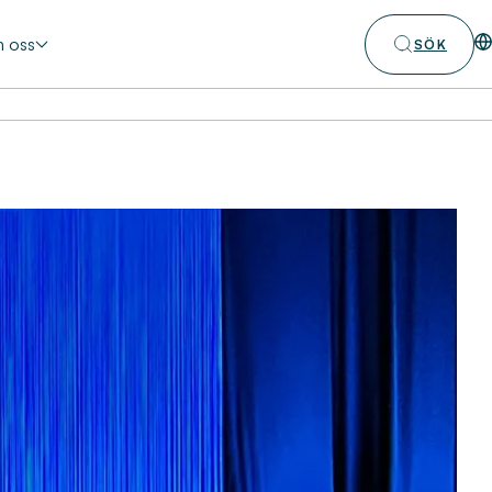
 oss
SÖK