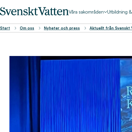
Våra sakområden
Utbildning 
Start
Om oss
Nyheter och press
Aktuellt från Svenskt