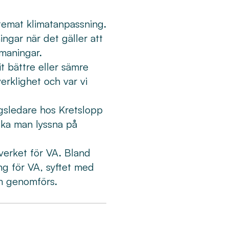
 temat klimatanpassning.
ngar när det gäller att
tmaningar.
t bättre eller sämre
rklighet och var vi
gsledare hos Kretslopp
ska man lyssna på
erket för VA. Bland
ng för VA, syftet med
om genomförs.