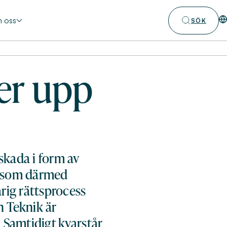
 oss
SÖK
er upp
kada i form av
n, som därmed
rig rättsprocess
 Teknik är
 Samtidigt kvarstår