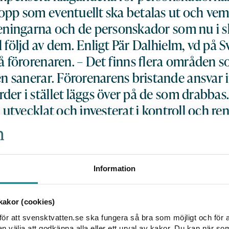
opp som eventuellt ska betalas ut och ve
reningarna och de personskador som nu i s
l följd av dem. Enligt Pär Dalhielm, vd på S
på förorenaren. – Det finns flera områden 
 sanerar. Förorenarens bristande ansvar i
der i stället läggs över på de som drabba
r utvecklat och investerat i kontroll och re
attenförsörjning. Kostnader som Sveriges in
 orsakat skadan. Vi behöver förtydliga vad
rorenaren betalar och vem som har ansvare
Information
 han.
lår fast att de drygt 150 boende i Kallinge som vä
akor (cookies)
r drabbats av personskada i skadeståndsrättslig
ör att svensktvatten.se ska fungera så bra som möjligt och för a
ala bolaget hålls ansvariga för att kompensera p
välja att godkänna alla eller ett urval av kakor. Du kan när so