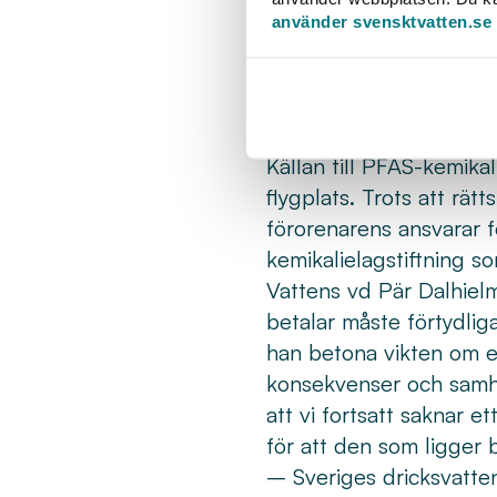
består av förhöjda halte
använder svensktvatten.se
utsträckning personskad
storleken på sådana eve
mottagit några skadest
kommer att genomföras
Källan till PFAS-kemik
flygplats. Trots att rä
förorenarens ansvarar f
kemikalielagstiftning so
Vattens vd Pär Dalhielm 
betalar måste förtydlig
han betona vikten om e
konsekvenser och samhä
att vi fortsatt saknar e
för att den som ligger
– Sveriges dricksvatten