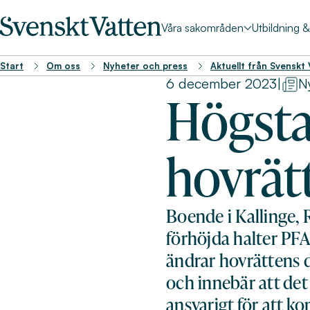
Våra sakområden
Utbildning 
Start
Om oss
Nyheter och press
Aktuellt från Svenskt
6 december 2023
|
N
Högsta
hovrät
Boende i Kallinge,
förhöjda halter PF
ändrar hovrättens 
och innebär att de
ansvarigt för att 