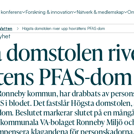
& konferens
Forskning & innovation
Nätverk & medlemskap
Om
 Vatten
Högsta domstolen river upp hovrättens PFAS-dom
yhet
 domstolen riv
tens PFAS-dom
 Ronneby kommun, har drabbats av persons
AS i blodet. Det fastslår Högsta domstole
dom. Beslutet markerar slutet på en mångå
t kommunala VA-bolaget Ronneby Miljö och
kompensera klagandena för personskadorna.