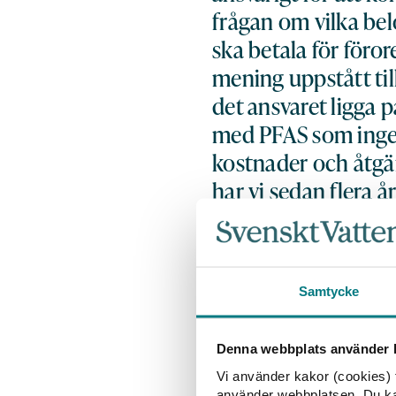
frågan om vilka bel
ska betala för föro
mening uppstått til
det ansvaret ligga 
med PFAS som ingen
kostnader och åtgär
har vi sedan flera å
säkerställa robust v
stället för den som
principen om att fö
Samtycke
andra platser, säger
Högsta domstolen (HD) s
Denna webbplats använder k
omtalade PFAS-målet ha
Vi använder kakor (cookies) f
innebär att det kommun
använder webbplatsen. Du kan 