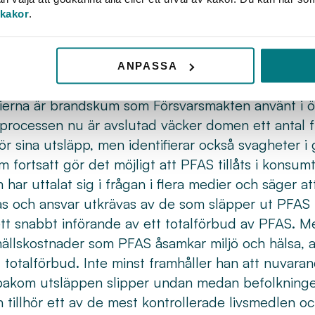
r PFAS i blodet. HD har dock varken tagit ställning t
 kakor
.
orna har gett upphov till skadeföljder som berättiga
ntuella ersättningar. Ronneby Miljö och Teknik har 
åndsanspråk. För organisationen väntar nu en ana
ANPASSA
 tillsammans med deras försäkringsbolag.
alierna är brandskum som Försvarsmakten använt i ö
ttsprocessen nu är avslutad väcker domen ett antal 
ör sina utsläpp, men identifierar också svagheter i
m fortsatt gör det möjligt att PFAS tillåts i konsum
har uttalat sig i frågan i flera medier och säger a
as och ansvar utkrävas av de som släpper ut PFAS i 
tt snabbt införande av ett totalförbud av PFAS. 
llskostnader som PFAS åsamkar miljö och hälsa, a
tt totalförbud. Inte minst framhåller han att nuvara
 bakom utsläppen slipper undan medan befolkninge
 tillhör ett av de mest kontrollerade livsmedlen o