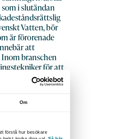
m som i slutändan
kadeståndsrättslig
venskt Vatten, bör
som är förorenade
nnebär att
s. Inom branschen
ningstekniker för att
vånare får stå för i
 som gäller med
t för att sanera på
Om
ckt talan i det
 mening. Avgörandet
tt förstå hur besökare
ersonskadorna som
m helst ändra dina val.
Så här