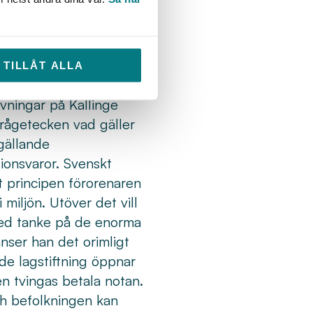
ill i vilken
r ersättning eller till
i dagsläget heller inte
lys av domen som
TILLÅT ALLA
vningar på Kallinge
frågetecken vad gäller
 gällande
tionsvaror. Svenskt
tt principen förorenaren
miljön. Utöver det vill
Med tanke på de enorma
nser han det orimligt
nde lagstiftning öppnar
n tvingas betala notan.
ch befolkningen kan