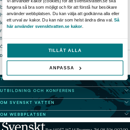
Vi använder kakor (cookies) för att svensktvatten.se ska
boendes kroppar och ökad risk för negativa
fungera så bra som möjligt och för att förstå hur besökare
använder webbplatsen. Du kan välja att godkänna alla eller
hälsoeffekter och sjukdomar, men att de boende inte
ett urval av kakor. Du kan när som helst ändra dina val.
Så
kunnat visa att det föreligger någon skada som ger
här använder svensktvatten.se kakor
.
rätt till ersättning. Kallingeborna överklagade domen
till Högsta domstolen som nu alltså beslutat att pröva
överklagandena.
TILLÅT ALLA
DELA SIDAN
ANPASSA
TJÄNSTER OCH VERKTYG
UTBILDNING OCH KONFERENS
OM SVENSKT VATTEN
OM WEBBPLATSEN
Box 14057, 167 14 Bromma, Tel. 08-506 002 00