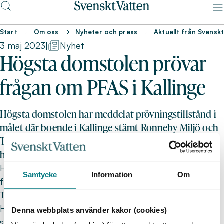
Start
Om oss
Nyheter och press
Aktuellt från Svensk
3 maj 2023
|
Nyhet
Högsta domstolen prövar
frågan om PFAS i Kallinge
Högsta domstolen har meddelat prövningstillstånd i
målet där boende i Kallinge stämt Ronneby Miljö och
Teknik för att ha levererat dricksvatten med höga
halter av PFAS.
Hovrätten över Skåne och Blekinge kom i sin dom
Samtycke
Information
Om
från december 2022 fram till att Ronneby Miljö och
Teknik inte var skyldig att betala skadestånd.
Hovrätten ansåg att de höga halter av PFAS i blodet
Denna webbplats använder kakor (cookies)
som uppmätts visserligen innebär en förändring av de