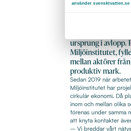
näring
använder svensktvatten.se
Svenska näringsplat
utvecklingen i Sve
ursprung i avlopp.
Miljöinstitutet, fyl
mellan aktörer från
produktiv mark.
Sedan 2019 när arbet
Miljöinstitutet har proje
cirkulär ekonomi. Då pl
inom och mellan olika s
förenas under samma må
att knyta kontakter äve
– Vi breddar vårt nätv