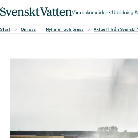
Våra sakområden
Utbildning 
Start
Om oss
Nyheter och press
Aktuellt från Svenskt