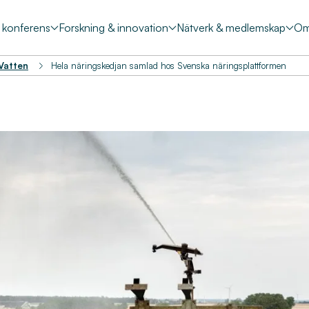
& konferens
Forskning & innovation
Nätverk & medlemskap
Om
 Vatten
Hela näringskedjan samlad hos Svenska näringsplattformen