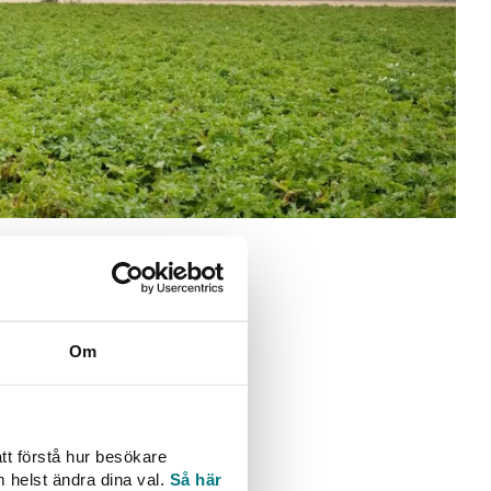
amlad
Om
tt förstå hur besökare
m helst ändra dina val.
Så här