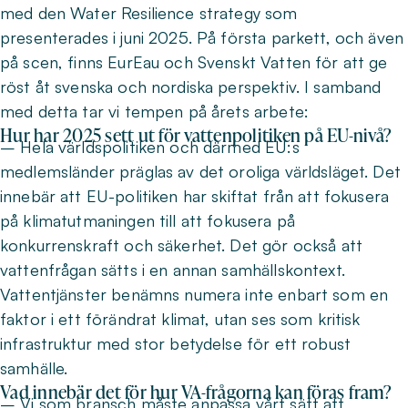
med den Water Resilience strategy som
presenterades i juni 2025. På första parkett, och även
på scen, finns EurEau och Svenskt Vatten för att ge
röst åt svenska och nordiska perspektiv. I samband
med detta tar vi tempen på årets arbete:
Hur har 2025 sett ut för vattenpolitiken på EU-nivå?
– Hela världspolitiken och därmed EU:s
medlemsländer präglas av det oroliga världsläget. Det
innebär att EU-politiken har skiftat från att fokusera
på klimatutmaningen till att fokusera på
konkurrenskraft och säkerhet. Det gör också att
vattenfrågan sätts i en annan samhällskontext.
Vattentjänster benämns numera inte enbart som en
faktor i ett förändrat klimat, utan ses som kritisk
infrastruktur med stor betydelse för ett robust
samhälle.
Vad innebär det för hur VA-frågorna kan föras fram?
– Vi som bransch måste anpassa vårt sätt att