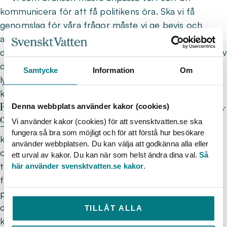
kommunicera för att få politikens öra. Ska vi få
genomslag för våra frågor måste vi ge bevis och
argument för hur vi som sektor kan vara lösningen på
de nya politiska prioriteringarna. Personligen slås jag av
det kulturella och politiska finliret som krävs. Ska man
Samtycke
Information
Om
lyckas på lång sikt krävs både tålamod,
kompromissvilja och en hel del taktiskt rävspel.
Finns några höjdpunkter från året just för svenska VA-
Denna webbplats använder kakor (cookies)
organisationer?
Vi använder kakor (cookies) för att svensktvatten.se ska
– Det nya avloppsdirektivet och dess regelverk
fungera så bra som möjligt och för att förstå hur besökare
kommer ha enorm påverkan på både enskilda VA-
använder webbplatsen. Du kan välja att godkänna alla eller
organisationer och hela Europas vattensektor. Med
ett urval av kakor. Du kan när som helst ändra dina val.
Så
tanke på hur det första utkastet såg ut, är detta en
här använder svensktvatten.se kakor
.
framgångssaga för branschen. Genom vårt
påverkansarbete förväntas nu både läkemedels- och
den kosmetiska industrin stå för stora delar av
TILLÅT ALLA
kostnaden för införandet av kvartärrening.