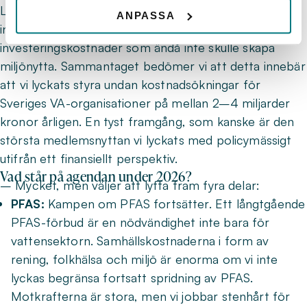
Likaså lyckades vi påverka andra delar i direktivet som
ANPASSA
innebär att svenska VA-organisationer slipper stora
investeringskostnader som ändå inte skulle skapa
miljönytta. Sammantaget bedömer vi att detta innebär
att vi lyckats styra undan kostnadsökningar för
Sveriges VA-organisationer på mellan 2–4 miljarder
kronor årligen. En tyst framgång, som kanske är den
största medlemsnyttan vi lyckats med policymässigt
utifrån ett finansiellt perspektiv.
Vad står på agendan under 2026?
– Mycket, men väljer att lyfta fram fyra delar:
PFAS:
Kampen om PFAS fortsätter. Ett långtgående
PFAS-förbud är en nödvändighet inte bara för
vattensektorn. Samhällskostnaderna i form av
rening, folkhälsa och miljö är enorma om vi inte
lyckas begränsa fortsatt spridning av PFAS.
Motkrafterna är stora, men vi jobbar stenhårt för