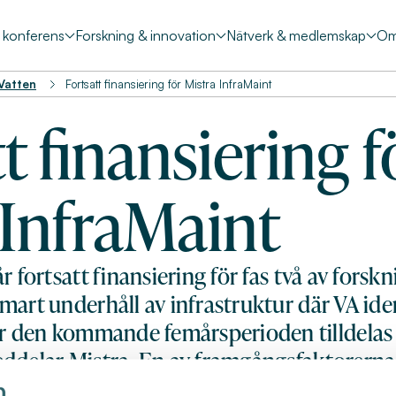
& konferens
Forskning & innovation
Nätverk & medlemskap
Om
 Vatten
Fortsatt finansiering för Mistra InfraMaint
t finansiering f
 InfraMaint
år fortsatt finansiering för fas två av for
mart underhåll av infrastruktur där VA ide
 den kommande femårsperioden tilldela
ddelar Mistra. En av framgångsfaktorerna 
mhällsnytta och tillämpade vetenskapliga 