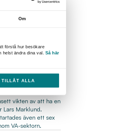
om kommunerna själva
ed kommunerna, så
Om
 den forskning som
för den kommande
tt förstå hur besökare
mans för att bygga och
m helst ändra dina val.
Så här
ur. Särskilt fokus har
n kan bidra med, utöver
för att bättre tackla
TILLÅT ALLA
ar som
sett vikten av att ha en
r Lars Marklund.
artades även ett sex
inom VA-sektorn.