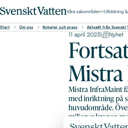
Våra sakområden
Utbildning 
Start
Om oss
Nyheter och press
Aktuellt från Svenskt
11 april 2023
|
Nyhet
Fortsat
Mistra
Mistra InfraMaint f
med inriktning på s
huvudområde. Över
miljoner kronor, me
kombinationen av sa