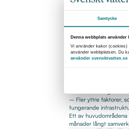
varit viktigt att d
identifierar som vi
Samtycke
att de hela tiden k
bedrivs, säger pro
Denna webbplats använder k
Andra fasen av forskni
Vi använder kakor (cookies) f
femårsperioden. Inom 
använder webbplatsen. Du kan 
använder svensktvatten.se
förmedla kunskap om ett
hittills legat på att i
att fortsätta detta arb
identifierade samhällsu
klimatförändringar.
– Fler yttre faktorer, s
fungerande infrastruktu
Ett av huvudområdena 
månader långt samverka