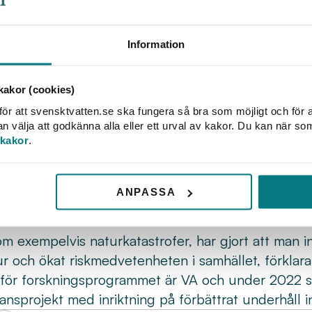
en forskning vi gör baseras på de frågor s
ktiga. Vi gör flera projekt tillsammans m
Information
an vara med och styra och vara delaktiga i
gramchef Lars Marklund.
akor (cookies)
ngsprogrammet Mistra InfraMaint tilldelas medel 
ör att svensktvatten.se ska fungera så bra som möjligt och för a
programmet arbetar forskare och kommuner tillsam
välja att godkänna alla eller ett urval av kakor. Du kan när so
 kakor
.
 mer hållbart och effektivt underhåll av infrastrukt
dentifiera behov hos kommunerna och vad forskninge
ete i fas två kommer man även utveckla programmet 
ANPASSA
tmaningar. I arbetet ingår även framtida utmaning
om exempelvis naturkatastrofer, har gjort att man in
r och ökat riskmedvetenheten i samhället, förklara
för forskningsprogrammet är VA och under 2022 st
nsprojekt med inriktning på förbättrat underhåll 