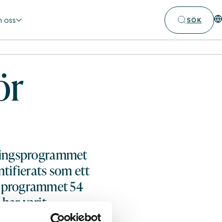
 oss
SÖK
ör
skningsprogrammet
ntifierats som ett
s programmet 54
har varit
resultat. – Det har