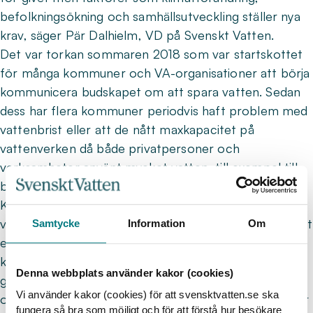
befolkningsökning och samhällsutveckling ställer nya
krav, säger Pär Dalhielm, VD på Svenskt Vatten.
Det var torkan sommaren 2018 som var startskottet
för många kommuner och VA-organisationer att börja
kommunicera budskapet om att spara vatten. Sedan
dess har flera kommuner periodvis haft problem med
vattenbrist eller att de nått maxkapacitet på
vattenverken då både privatpersoner och
verksamheter använt mycket vatten, till exempel till
bevattning och att fylla pooler.
Kampanjen bygger på budskapet om att vatten är det
viktigaste vi har och fyller på med konkreta tips för att
Samtycke
Information
Om
enkelt spara vatten i vardagen. När över 100
kommuner och VA-organisationer nu går ihop blir det
Denna webbplats använder kakor (cookies)
gemensamma budskapet tydligt. Att öka kunskapen
Vi använder kakor (cookies) för att svensktvatten.se ska
om vattnets värde är viktigt eftersom vatten inte bryr
fungera så bra som möjligt och för att förstå hur besökare