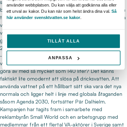
sig om kommun-, läns- eller landsgränser. Vi kanske
använder webbplatsen. Du kan välja att godkänna alla eller
bor i en kommun, jobbar i en annan och har stuga i en
ett urval av kakor. Du kan när som helst ändra dina val.
Så
tredje. Samma budskap och uppmuntran om att spara
här använder svensktvatten.se kakor
.
vatten gäller oavsett var du befinner dig. Hållbar
vattenanvändning är inte bara en lokal utan även en
global fråga, där vi VA-aktörer tar ansvar för Agenda
TILLÅT ALLA
2030-målet Rent vatten och sanitet för alla.
-Många andra länder i Europa gör av med 100 liter
ANPASSA
vatten per person och dygn, varför ska vi i Sverige
göra av med så mycket som 140 liter? Det känns
faktiskt lite omodernt att slösa på dricksvatten. Att
använda vattnet på ett hållbart sätt ska vara det nya
normala och ligger helt i linje med globala åtaganden
såsom Agenda 2030, fortsätter Pär Dalhielm.
Kampanjen har tagits fram i samarbete med
reklambyrån Small World och en arbetsgrupp med
medlemmar från ett flertal VA-aktörer i Sverige samt