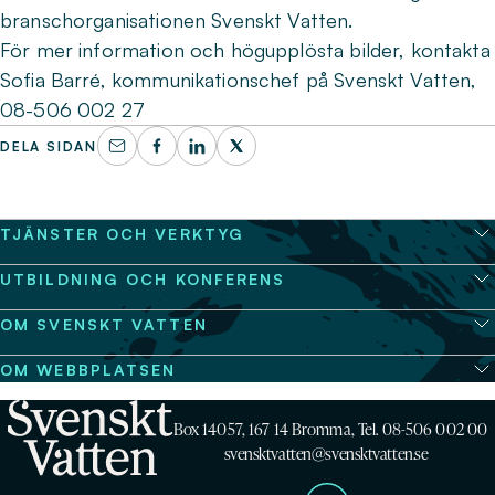
branschorganisationen Svenskt Vatten.
För mer information och högupplösta bilder, kontakta
Sofia Barré, kommunikationschef på Svenskt Vatten,
08-506 002 27
DELA SIDAN
TJÄNSTER OCH VERKTYG
UTBILDNING OCH KONFERENS
OM SVENSKT VATTEN
OM WEBBPLATSEN
Box 14057, 167 14 Bromma, Tel. 08-506 002 00
svensktvatten@svensktvatten.se