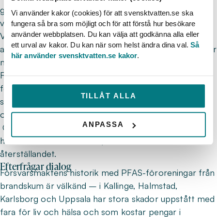
gemensamma totalförsvar. Nato kräver fungerande
Vi använder kakor (cookies) för att svensktvatten.se ska
vattenförsörjning.
fungera så bra som möjligt och för att förstå hur besökare
använder webbplatsen. Du kan välja att godkänna alla eller
Vi ser gärna snabbare tillståndsprocesser, men utan
ett urval av kakor. Du kan när som helst ändra dina val.
Så
att skyddet för miljö och hälsa äventyras. Två principer
här använder svensktvatten.se kakor
.
måste gälla:
Försvarsmaktens verksamheter måste även
fortsättningsvis genomgå en seriös tillståndsprocess
TILLÅT ALLA
så att inte allvarliga skador på den civila beredskapen
och miljön uppstår.
ANPASSA
Om skada uppstår ska den som orsakat skadan (i det
här fallet Försvarsmakten) även ta ansvar för
återställandet.
Efterfrågar dialog
Försvarsmaktens historik med PFAS-föroreningar från
brandskum är välkänd – i Kallinge, Halmstad,
Karlsborg och Uppsala har stora skador uppstått med
fara för liv och hälsa och som kostar pengar i