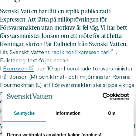
Svenskt Vatten har fått en replik publicerad i
Expressen. Att lätta på miljöprövningen för
Försvarsmakten utan motkrav är fel väg. Vi har bett
försvarsminister Jonson om ett möte för att hitta
lösningar, skriver Pär Dalhielm från Svenskt Vatten.
Läs Svenskt Vattens
replik hos Expressen här
.
Fullständig text följer nedan.
I
Expressen
den 10 april berättade försvarsminister
Pål Jonson (M) och klimat- och miljöminister Romina
Pourmokhtari (L) att Försvarsmakten ska slippa viktiga
miljökrav för att kunna öva mer. Vi förstår behovet av
ett starkt försvar, men vi måste kunna skydda landet
på ett sätt som säkerställer att vi inte samtidigt
Samtycke
Information
Om
förgiftar det.
Varje dag kämpar kommuner, myndigheter och hushåll
för att stärka Sveriges motståndskraft, vårt
Denna webbplats använder kakor (cookies)