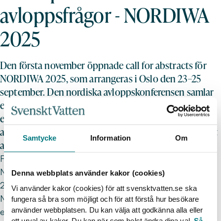
avloppsfrågor - NORDIWA
2025
Den första november öppnade call for abstracts för
NORDIWA 2025, som arrangeras i Oslo den 23–25
september. Den nordiska avloppskonferensen samlar
experter och aktörer från hela Norden för att utbyta
erfarenheter och gemensamt forma framtiden inom
avlopps- och vattensektorn. Sista dag att lämna in sitt
Samtycke
Information
Om
abstract är 31 januari 2025.
För nittonde gången i ordningen arrangeras
NORDIWA:s avloppskonferens 23–25 september
Denna webbplats använder kakor (cookies)
2025. Värdskapet står vår norska systerorganisation,
Vi använder kakor (cookies) för att svensktvatten.se ska
Norsk Vann, för. Som ett led i arbetet med att forma
fungera så bra som möjligt och för att förstå hur besökare
använder webbplatsen. Du kan välja att godkänna alla eller
ett program med relevans och intresse för hela
ett urval av kakor. Du kan när som helst ändra dina val.
Så