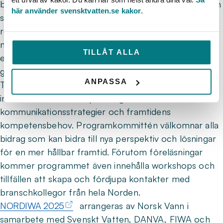
branschen samlar de nu in abstracts. När konferensen
här använder svensktvatten.se kakor
.
senast arrangerades i Göteborg 2023 fick vi in ett
rekordhögt antal abstracts, över 200, och vi hoppas
naturligtvis att den svenska VA-sektorn fortsätter att
TILLÅT ALLA
engagera sig i konferensens program även denna
gång.
ANPASSA
Teman för nästa år är bland annat tekniska
innovationer, klimatanpassning,
kommunikationsstrategier och framtidens
kompetensbehov. Programkommittén välkomnar alla
bidrag som kan bidra till nya perspektiv och lösningar
för en mer hållbar framtid. Förutom föreläsningar
kommer programmet även innehålla workshops och
tillfällen att skapa och fördjupa kontakter med
branschkollegor från hela Norden.
NORDIWA 2025
arrangeras av Norsk Vann i
samarbete med Svenskt Vatten, DANVA, FIWA och