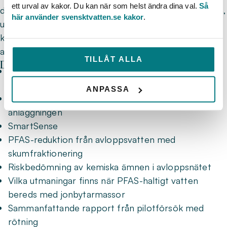
ett urval av kakor. Du kan när som helst ändra dina val.
Så
digitalisering, medan andra adresserar PFAS-reduktion,
här använder svensktvatten.se kakor
.
uppströmsarbete och ny teknik för att öka
kapaciteten i avloppsrening. Här finns både nya
angreppssätt och praktiska tillämpningar.
TILLÅT ALLA
De beviljade projekten 2025:
AI prediktiv bedömning och avloppsindex för
avloppsnät
ANPASSA
Utvärdering av den första svenska MABR-
anläggningen
SmartSense
PFAS-reduktion från avloppsvatten med
skumfraktionering
Riskbedömning av kemiska ämnen i avloppsnätet
Vilka utmaningar finns när PFAS-haltigt vatten
bereds med jonbytarmassor
Sammanfattande rapport från pilotförsök med
rötning