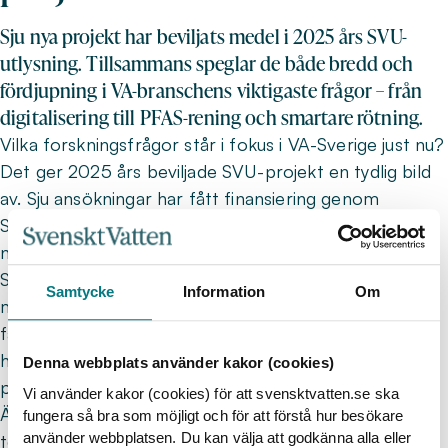
Sju nya projekt har beviljats medel i 2025 års SVU-
utlysning. Tillsammans speglar de både bredd och
fördjupning i VA-branschens viktigaste frågor – från
digitalisering till PFAS-rening och smartare rötning.
Vilka forskningsfrågor står i fokus i VA-Sverige just nu?
Det ger 2025 års beviljade SVU-projekt en tydlig bild
av. Sju ansökningar har fått finansiering genom
Svenskt Vatten Utveckling, med en beviljandegrad på
nära 30 procent.
Som tidigare år har projekten granskats av
Samtycke
Information
Om
medlemsrepresentanter från Svenskt Vattens
fackkommittéer och SVU-kommittén. Bedömningen
har skett enligt etablerade kriterier som finns
Denna webbplats använder kakor (cookies)
publicerade på Svenskt Vattens webbplats.
Vi använder kakor (cookies) för att svensktvatten.se ska
Ämnesbredden är stor, men flera gemensamma
fungera så bra som möjligt och för att förstå hur besökare
använder webbplatsen. Du kan välja att godkänna alla eller
teman träder fram. Två projekt fokuserar på