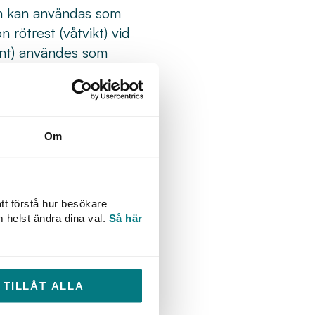
om kan användas som
rötrest (våtvikt) vid
ent) användes som
rsom vi väntat på
biogödsel till svenskt
 i samband med
Om
ningarna ska våga satsa
Avfall Sverige.
tt regeringens
tt förstå hur besökare
oduceras från gödsel.
m helst ändra dina val.
Så här
 gödselhanteringen
tt biogasstödet
kild premie för biogas
TILLÅT ALLA
ar som rötar gödsel kan
m.