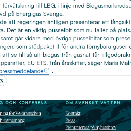
r förvätskning till LBG, i linje med Biogasmarknads
 vd på Energigas Sverige.
de att regeringen äntligen presenterar ett långsik
a. Det är en viktig pusselbit som nu faller på plats
samt går vidare med övriga pusselbitar som prese
gen, som stödpaket II för andra förnybara gaser o
att se till så att biogas från gasnät får tillgodorä
ppsrätter, EU ETS, från årsskiftet, säger Maria Mal
 pressmeddelande
.
NG OCH KONFERENS
OM SVENSKT VATTEN
dning för VA-branschen
Kontakt
ch evenemang
Press
Prenumerera på nyhetsbrev