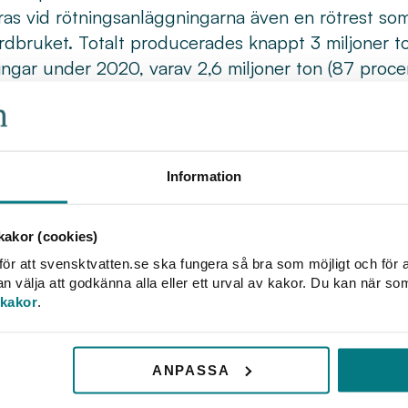
as vid rötningsanläggningarna även en rötrest s
bruket. Totalt producerades knappt 3 miljoner ton 
ngar under 2020, varav 2,6 miljoner ton (87 proc
uket.
v men biogasproduktionen har stått och stampat efte
Mer biogas betyder också slutna kretslopp och mer 
iga produktionsstöd som regeringen presenterade
Information
 efterlängtat och behövs verkligen för att anlägg
ska kunna lyfta i Sverige, säger Tony Clark, vd på 
akor (cookies)
rande i Lantbrukarnas Riksförbund, hoppas också a
ör att svensktvatten.se ska fungera så bra som möjligt och för a
u kan antas av riksdagen så att mer biogas kan pr
välja att godkänna alla eller ett urval av kakor. Du kan när so
er en dubbel klimatnytta genom att utsläppen från
 kakor
.
iogas kan ersätta fossila bränslen. Vi hoppas nu a
d Biogasmarknadsutredningens förslag, med en särs
ANPASSA
talet gårdsanläggningar och samrötningsanläggning
ill stora utsläppsminskningar, säger Palle Borgströ