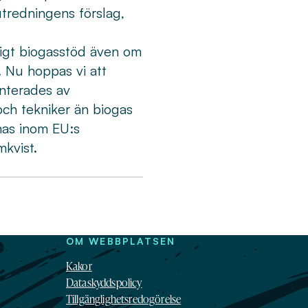
utredningens förslag,
tigt biogasstöd även om
. Nu hoppas vi att
nterades av
ch tekniker än biogas
knas inom EU:s
mkvist.
OM WEBBPLATSEN
Kakor
Dataskyddspolicy
Tillgänglighetsredogörelse