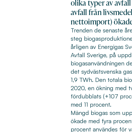
olika typer av avfa
avfall från livsmed
nettoimport) ökade
Trenden de senaste åre
steg biogasproduktione
årligen av Energigas S
Avfall Sverige, på upp
biogasanvändningen de s
det sydvästsvenska ga
1,9 TWh. Den totala bi
2020, en ökning med t
fördubblats (+107 pro
med 11 procent.
Mängd biogas som uppg
ökade med fyra procen
procent användes för 