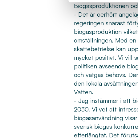
Biogasproduktionen oc
- Det är oerhört angelä
regeringen snarast fört
biogasproduktion vilke
omställningen. Med en 
skattebefrielse kan up
mycket positivt. Vi vill
politiken avseende biog
och vätgas behövs. Den
den lokala avsättninge
Vatten.
- Jag instämmer i att b
2030. Vi vet att intres
biogasanvändning visar
svensk biogas konkurrera
efterlängtat. Det förut