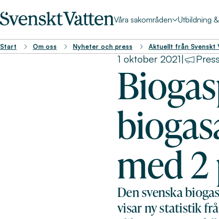
Våra sakområden
Utbildning 
Start
Om oss
Nyheter och press
Aktuellt från Svenskt
1 oktober 2021
|
Pres
Biogas
biogas
med 2 
Den svenska biogas
visar ny statistik 