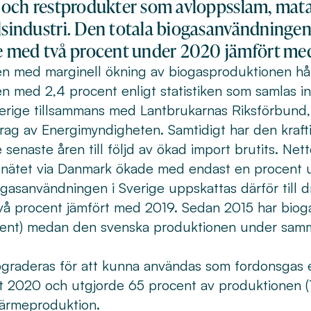
ll och restprodukter som avloppsslam, mata
elsindustri. Den totala biogasanvändninge
 med två procent under 2020 jämfört med
n med marginell ökning av biogasproduktionen hål
n med 2,4 procent enligt statistiken som samlas i
verige tillsammans med Lantbrukarnas Riksförbund
drag av Energimyndigheten. Samtidigt har den kraft
enaste åren till följd av ökad import brutits. Nett
snätet via Danmark ökade med endast en procent u
ogasanvändningen i Sverige uppskattas därför till
vå procent jämfört med 2019. Sedan 2015 har bio
cent) medan den svenska produktionen under samm
raderas för att kunna användas som fordonsgas el
t 2020 och utgjorde 65 procent av produktionen
värmeproduktion.