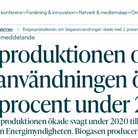
& konferens
Forskning & innovation
Nätverk & medlemskap
Om
 Vatten
Biogasproduktionen och biogasanvändningen ökade med 2 proce
smeddelande
produktionen 
användningen 
procent under
produktionen ökade svagt under 2020 till
från Energimyndigheten. Biogasen producer