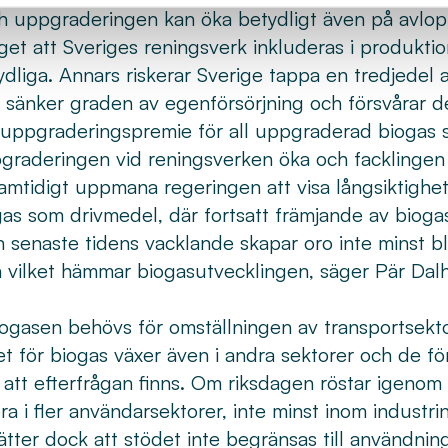
h uppgraderingen kan öka betydligt även på avlop
get att Sveriges reningsverk inkluderas i produkti
ydliga. Annars riskerar Sverige tappa en tredjedel a
t sänker graden av egenförsörjning och försvårar 
uppgraderingspremie för all uppgraderad biogas 
pgraderingen vid reningsverken öka och facklingen
 samtidigt uppmana regeringen att visa långsiktighet
as som drivmedel, där fortsatt främjande av bioga
 senaste tidens vacklande skapar oro inte minst b
n vilket hämmar biogasutvecklingen, säger Pär Dal
iogasen behövs för omställningen av transportsekto
set för biogas växer även i andra sektorer och de 
 att efterfrågan finns. Om riksdagen röstar igenom
 i fler användarsektorer, inte minst inom industrin,
sätter dock att stödet inte begränsas till användnin