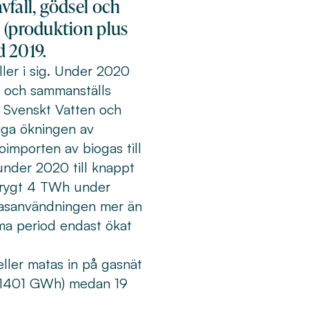
vfall, gödsel och
n (produktion plus
 2019.
ler i sig. Under 2020
n och sammanställs
, Svenskt Vatten och
iga ökningen av
oimporten av biogas till
nder 2020 till knappt
 drygt 4 TWh under
gasanvändningen mer än
a period endast ökat
ler matas in på gasnät
 (1401 GWh) medan 19