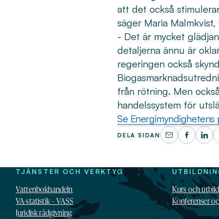
att det också stimulera
säger Maria Malmkvist,
- Det är mycket glädjan
detaljerna ännu är oklar
regeringen också skynd
Biogasmarknadsutrednin
från rötning. Men också 
handelssystem för utslä
Se Energimyndighetens
DELA SIDAN
TJÄNSTER OCH VERKTYG
UTBILDNI
Vattenbokhandeln
Kurs och utbil
VA-statistik – VASS
Konferenser o
Juridisk rådgivning