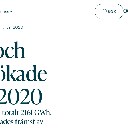
 oss
SÖK
nt under 2020
och
ökade
 2020
 totalt 2161 GWh,
ades främst av