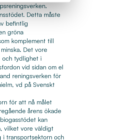
psreningsverken.
onsstödet. Detta måste
v befintlig
den gröna
som komplement till
 minska. Det vore
 och tydlighet i
sfordon vid sidan om el
land reningsverken för
hielm, vd på Svenskt
rn för att nå målet
föregående årens ökade
 biogasstödet kan
 vilket vore väldigt
g i transportsektorn och