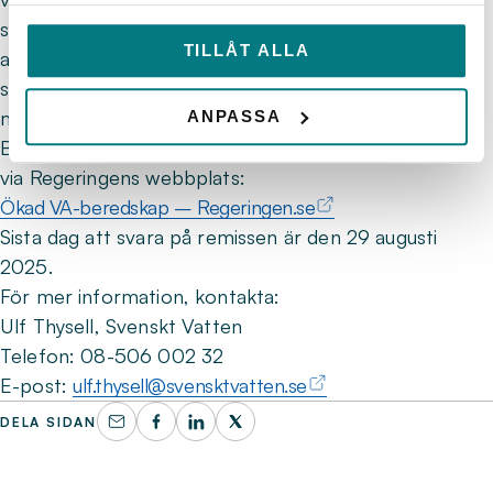
synpunkter och inspel i förväg, men det går även bra
TILLÅT ALLA
att lämna dem under seminariet. Anmälan till
seminariet sker via e-post till
Ulf Thysell
. En länk till
mötet skickas ut dagen innan.
ANPASSA
Betänkandet "Ökad VA-beredskap" finns att ladda ner
via Regeringens webbplats:
Ökad VA-beredskap – Regeringen.se
Sista dag att svara på remissen är den 29 augusti
2025.
För mer information, kontakta:
Ulf Thysell, Svenskt Vatten
Telefon: 08-506 002 32
E-post:
ulf.thysell@svensktvatten.se
DELA SIDAN