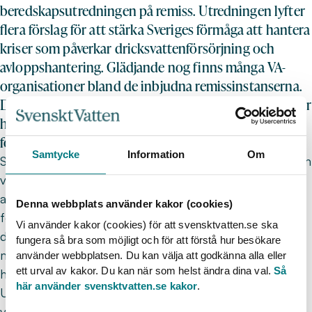
beredskapsutredningen på remiss. Utredningen lyfter
flera förslag för att stärka Sveriges förmåga att hantera
kriser som påverkar dricksvattenförsörjning och
avloppshantering. Glädjande nog finns många VA-
organisationer bland de inbjudna remissinstanserna.
Det är dock viktigt att känna till att även andra aktörer
har möjlighet att lämna synpunkter. Det krävs inte en
formell inbjudan för att svara på remissen.
Samtycke
Information
Om
Svenskt Vatten kommer att ta fram ett remissvar som
våra medlemmar kan använda som stöd i sitt eget
arbete. För att underlätta dialog och fördjupad
Denna webbplats använder kakor (cookies)
förståelse för utredningens innehåll bjuder vi in till ett
Vi använder kakor (cookies) för att svensktvatten.se ska
digitalt remisseminarium. Seminariet riktar sig till
fungera så bra som möjligt och för att förstå hur besökare
medlemmar som planerar att svara på remissen och
använder webbplatsen. Du kan välja att godkänna alla eller
ett urval av kakor. Du kan när som helst ändra dina val.
Så
hålls via Teams tisdagen den 10 juni, kl. 13.00–15.00.
här använder svensktvatten.se kakor
.
Under mötet går vi igenom utredningens förslag samt
vårt preliminära remissvar. Vi tar gärna emot