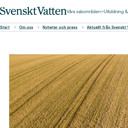
Våra sakområden
Utbildning 
Start
Om oss
Nyheter och press
Aktuellt från Svenskt