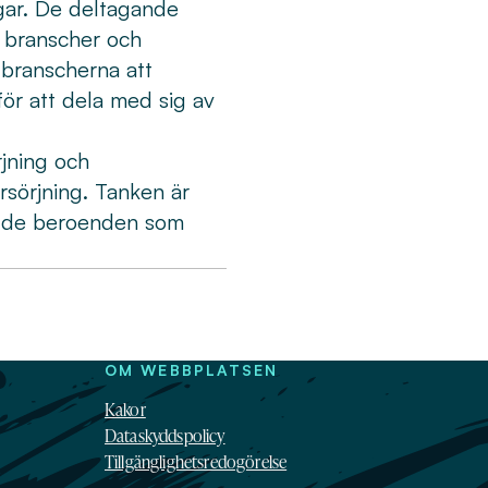
gar. De deltagande
e branscher och
 branscherna att
ör att dela med sig av
rjning och
rsörjning. Tanken är
pp de beroenden som
OM WEBBPLATSEN
Kakor
Dataskyddspolicy
Tillgänglighetsredogörelse