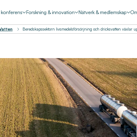
& konferens
Forskning & innovation
Nätverk & medlemskap
Om
 Vatten
Beredskapssektorn livsmedelsförsörjning och dricksvatten växlar u