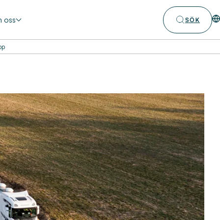
 oss
SÖK
pp