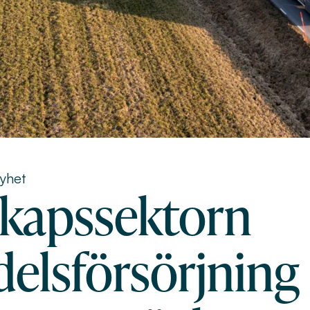
yhet
kapssektorn
delsförsörjning