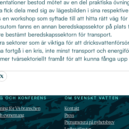
ntationer bestod mötet av en del praktiska övnin
 fick dela med sig av lägesbilden i sina respektiv
n workshop som syftade till att hitta rätt väg för
ssutom fanns en annan beredskapssektor på plats f
e bestämt beredskapssektorn för transport.
 sektorer som är viktiga för att dricksvattenförsö
 fortgå i en kris, inte minst transport och energifö
a mer tvärsektoriellt framåt för att kunna fånga u
NG OCH KONFERENS
OM SVENSKT VATTEN
dning för VA-branschen
Kontakt
ch evenemang
Press
Prenumerera på nyhetsbrev