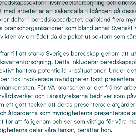
beredskapssektorn livsmedelsförsörjning och dricks
t med arbetet är att säkerställa tillgången på dess
törer deltar i beredskapsarbetet, däribland flera my
 branschorganisationer som bland annat Svenskt 
i vikten av området då de pekat ut sektorn som särsk
ftar till att stärka Sveriges beredskap genom att 
cksvattenförsörjning. Detta inkluderar beredskapspl
fektivt hantera potentiella krissituationer. Under
r fick involverade myndigheter först presentera 
mankomsten. För VA-branschen är det främst arbe
rvårdsverket och Länsstyrelserna bedriver som på
om ett gott tecken att deras presenterade åtgärde
ch åtgärderna som myndigheterna presenterade är
at för att få igenom och ser som viktiga för våra 
digheterna delar våra tankar, berättar hon.