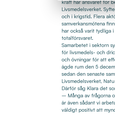
kraft har ansvaret för 
Livsmedelsverket. Syfte
och i krigstid. Flera ak
samverkansmötena finns
har också varit tydliga 
totalförsvaret.
Samarbetet i sektorn sy
för livsmedels- och dri
och övningar för att ef
ägde rum den 5 decembe
sedan den senaste sam
Livsmedelsverket, Natu
Därför såg Klara det s
– Många av frågorna o
är även sådant vi arbet
väldigt positivt att myn