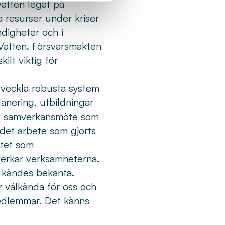
vatten legat på
a resurser under kriser
ndigheter och i
Vatten. Försvarsmakten
ilt viktig för
utveckla robusta system
anering, utbildningar
 det samverkansmöte som
det arbete som gjorts
tet som
verkar verksamheterna.
r kändes bekanta.
 välkända för oss och
medlemmar. Det känns