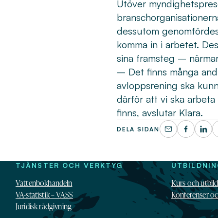
Utöver myndighetsprese
branschorganisationerna
dessutom genomfördes e
komma in i arbetet. De
sina framsteg – närmar
– Det finns många andra
avloppsrening ska kunna
därför att vi ska arbet
finns, avslutar Klara.
DELA SIDAN
TJÄNSTER OCH VERKTYG
UTBILDNI
Vattenbokhandeln
Kurs och utbil
VA-statistik – VASS
Konferenser o
Juridisk rådgivning