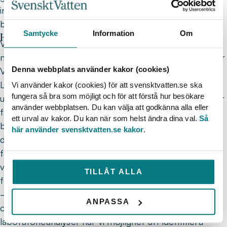
inbrott, sabotage eller olyckor är en viktig del av
beredskapen.
Samtycke
Information
Om
Hitta mer med avancerad teknik
Vid allvarliga eller speciella händelser, då man
misstänker oväntad eller okänd kontamination, skickar
Denna webbplats använder kakor (cookies)
VA-organisationer redan nu in vattenprover till
Livsmedelsverket för analys. Det som är nytt är en
Vi använder kakor (cookies) för att svensktvatten.se ska
fungera så bra som möjligt och för att förstå hur besökare
utvidgning av verksamheten, där Livsmedelsverket har
använder webbplatsen. Du kan välja att godkänna alla eller
fått ett regeringsuppdrag att starta upp ett nationellt
ett urval av kakor. Du kan när som helst ändra dina val.
Så
beredskapslaboratorium för kemiska ämnen i
här använder svensktvatten.se kakor
.
dricksvatten tillsammans med Totalförsvarets
forskningsinstitut (FOI) och Statens
veterinärmedicinska anstalt (SVA). Det här ska
TILLÅT ALLA
förbättra analysmöjligheterna ytterligare.
– Det finns över 100 miljoner kända kemiska ämnen
ANPASSA
och väldigt många okända. Tack vare avancerade
laboratorieanalyser har vi möjlighet att identifiera