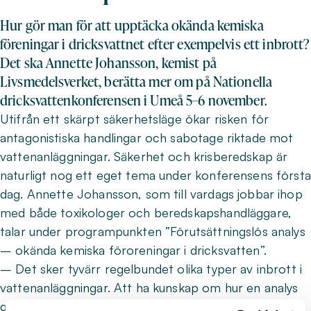
Hur gör man för att upptäcka okända kemiska
föreningar i dricksvattnet efter exempelvis ett inbrott?
Det ska Annette Johansson, kemist på
Livsmedelsverket, berätta mer om på Nationella
dricksvattenkonferensen i Umeå 5–6 november.
Utifrån ett skärpt säkerhetsläge ökar risken för
antagonistiska handlingar och sabotage riktade mot
vattenanläggningar. Säkerhet och krisberedskap är
naturligt nog ett eget tema under konferensens första
dag. Annette Johansson, som till vardags jobbar ihop
med både toxikologer och beredskapshandläggare,
talar under programpunkten ”Förutsättningslös analys
– okända kemiska föroreningar i dricksvatten”.
– Det sker tyvärr regelbundet olika typer av inbrott i
vattenanläggningar. Att ha kunskap om hur en analys
går till för att hitta okända ämnen efter exempelvis