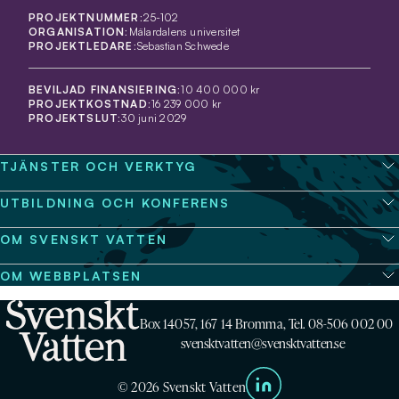
PROJEKTNUMMER:
25-102
ORGANISATION:
Mälardalens universitet
PROJEKTLEDARE:
Sebastian Schwede
BEVILJAD FINANSIERING:
10 400 000 kr
PROJEKTKOSTNAD:
16 239 000 kr
PROJEKTSLUT:
30 juni 2029
TJÄNSTER OCH VERKTYG
UTBILDNING OCH KONFERENS
OM SVENSKT VATTEN
OM WEBBPLATSEN
Box 14057, 167 14 Bromma, Tel. 08-506 002 00
svensktvatten@svensktvatten.se
© 2026 Svenskt Vatten