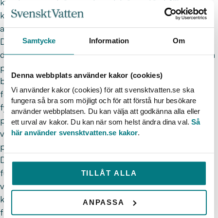
kunskap, uppströms och nedströms, för hållbara
kretslopp, och C) Digitala tekniker för hållbara
avloppssystem.
De forskningsprojekt som direkt finansieras genom
Samtycke
Information
Om
denna ansökan har utarbetats av klustrets akademiska
parter, med hänsyn tagen till VA-organisationernas
Denna webbplats använder kakor (cookies)
behov. VA-organisationerna utlovar medfinansiering i
Vi använder kakor (cookies) för att svensktvatten.se ska
forskningsprojekt motsvarande minst 1 kr/ansluten
fungera så bra som möjligt och för att förstå hur besökare
fysisk person. VA-organisationerna väljer själva vilka
använder webbplatsen. Du kan välja att godkänna alla eller
projekt de vill stötta ekonomiskt och det är således
ett urval av kakor. Du kan när som helst ändra dina val.
Så
viktigt att de forskande parterna förankrar sina
här använder svensktvatten.se kakor
.
projekt hos övriga medlemmar.
Den tydligaste funktionen som klustret har är att
fungera som nätverk mellan akademi och VA-
TILLÅT ALLA
verksamheter. Den kontinuerliga kontakten mellan
klustrets alla parter leder till relevant forskning i
ANPASSA
framkant. Projektutveckling är en prioriterad aktivitet