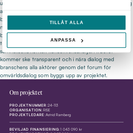
utforma underlag till ny branschpraxis för kravställning
av förorenat dagvatten. Även konsekvensen av en ny
branschpraxis är något som kommer studeras
TILLÅT ALLA
närmare utifrån myndigheters,
branschorganisationers, behovsägarens och
ANPASSA
teknikleverantörens perspektiv med hjälp av en
samhällsekonomisk konsekvensanalys. Arbetet
kommer ske transparent och i nära dialog med
branschens alla aktörer genom det forum för
omvärldsdialog som byggs upp av projektet.
Om projektet
PROJEKTNUMMER:
24-113
ORGANISATION:
RISE
PROJEKTLEDARE:
Astrid Ramberg
BEVILJAD FINANSIERING:
1 043 090 kr