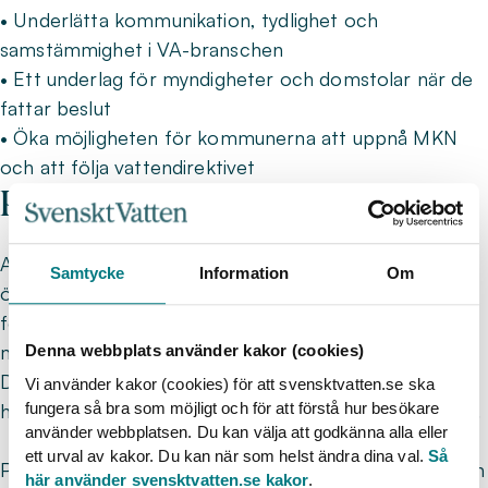
• Underlätta kommunikation, tydlighet och
samstämmighet i VA-branschen
• Ett underlag för myndigheter och domstolar när de
fattar beslut
• Öka möjligheten för kommunerna att uppnå MKN
och att följa vattendirektivet
Projektsammanfattning
Avsaknaden av nationella riktvärden eller metodik att
Samtycke
Information
Om
översätta vilken dagvattenbelastning recipienten tål,
försvårar många kommuners arbete med att uppnå
miljökvalitetsnormer (MKN) och följa vattendirektivet.
Denna webbplats använder kakor (cookies)
Detta innebär även att det blir svårt att säkerställa en
Vi använder kakor (cookies) för att svensktvatten.se ska
fungera så bra som möjligt och för att förstå hur besökare
hållbar dagvattenhantering som är tydlig och likvärdig.
använder webbplatsen. Du kan välja att godkänna alla eller
ett urval av kakor. Du kan när som helst ändra dina val.
Så
Projektets syfte är att tillsammans med VA-branschen
här använder svensktvatten.se kakor
.