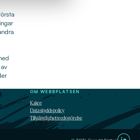
första
ingar
andra
 med
 av
der
OM WEBBPLATSEN
Kakor
Dataskyddspolicy
Tillgänglighetsredogörelse