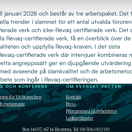
l januari 2028 och består av tre arbetspaket. Det 
ella trender i slammet för ett antal utvalda föroren
ierade verk och icke-Revaq certifierade verk. Det 
la Revaq-certifierade verk, få en överblick över de
liteten och uppfylla Revaq-kraven. I det sista
Revaq-certifierade verk där intervjuer kombineras
. Detta angreppssätt ger en djupgående utvärdering
g med avseende på slamkvalitet och de arbetsmeto
ete som ingår i Revaq-certifieringen.
NG OCH KONFERENS
OM SVENSKT VATTEN
dning för VA-branschen
Kontakt
ch evenemang
Press
Prenumerera på nyhetsbrev
Lediga tjänster
Box 14057, 167 14 Bromma, Tel. 08-506 002 00