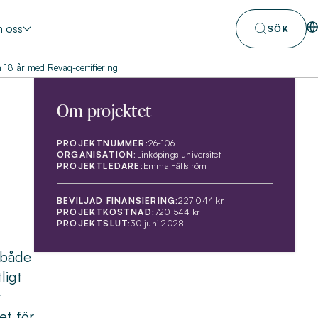
 oss
SÖK
 18 år med Revaq-certifiering
Om projektet
PROJEKTNUMMER:
26-106
ORGANISATION:
Linköpings universitet
PROJEKTLEDARE:
Emma Fältström
BEVILJAD FINANSIERING:
227 044 kr
PROJEKTKOSTNAD:
720 544 kr
PROJEKTSLUT:
30 juni 2028
 både
ligt
r
et för