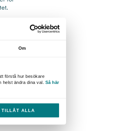
et.
det
d
Om
ktive
vaq-
ra
tt förstå hur besökare
m helst ändra dina val.
Så här
hur
ysera
TILLÅT ALLA
tta
ar i