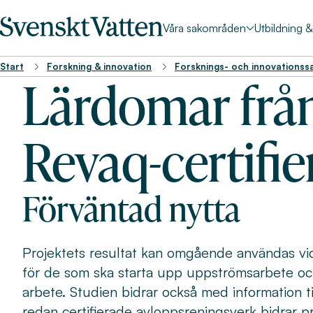
Våra sakområden
Utbildning 
Start
Forskning & innovation
Forsknings- och innovationss
Lärdomar från
Revaq-certifie
Förväntad nytta
Projektets resultat kan omgående användas vi
för de som ska starta upp uppströmsarbete och f
arbete. Studien bidrar också med information t
redan certifierade avloppsreningsverk bidrar p