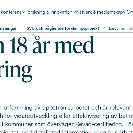
& konferens
Forskning & innovation
Nätverk & medlemskap
Om
atsningar
SVU och pågående forskningsprojekt
Lärdomar från
 18 år med
ring
d utformning av uppströmsarbetet och är relevant
ör vidareutveckling eller effektivisering av befint
ill kommuner som överväger Revaq-certifiering. Fö
rojektet med detaljerad information kring hur arbet