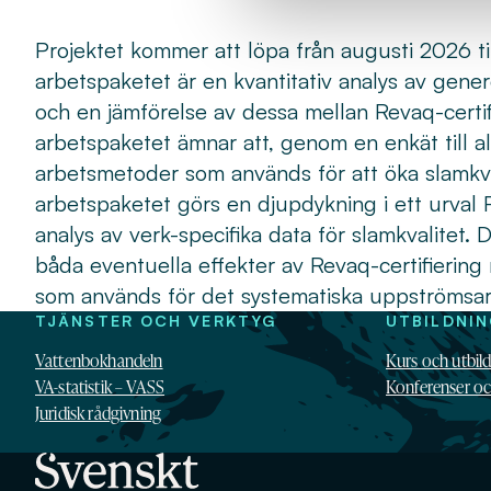
Projektet kommer att löpa från augusti 2026 til
arbetspaketet är en kvantitativ analys av gener
och en jämförelse av dessa mellan Revaq-certif
arbetspaketet ämnar att, genom en enkät till al
arbetsmetoder som används för att öka slamkva
arbetspaketet görs en djupdykning i ett urval 
analys av verk-specifika data för slamkvalitet
båda eventuella effekter av Revaq-certifierin
som används för det systematiska uppströmsarb
TJÄNSTER OCH VERKTYG
UTBILDNI
Vattenbokhandeln
Kurs och utbil
VA-statistik – VASS
Konferenser o
Juridisk rådgivning