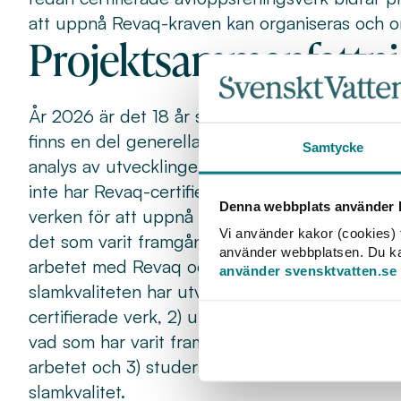
att uppnå Revaq-kraven kan organiseras och om
Projektsammanfattn
År 2026 är det 18 år sedan det första avloppsr
finns en del generella trender i form av minsk
Samtycke
analys av utvecklingen av föroreningar i Reva
inte har Revaq-certifiering. Det finns också b
Denna webbplats använder k
verken för att uppnå kraven för systematiskt u
Vi använder kakor (cookies) f
det som varit framgångsrikt och vad som kan ef
använder webbplatsen. Du kan 
arbetet med Revaq och studera dess effekter på 
använder svensktvatten.se
slamkvaliteten har utvecklats på Revaq-certif
certifierade verk, 2) undersöka vilka olika a
vad som har varit framgångsrikt, hinder i arbete
arbetet och 3) studera samband mellan olika a
slamkvalitet.