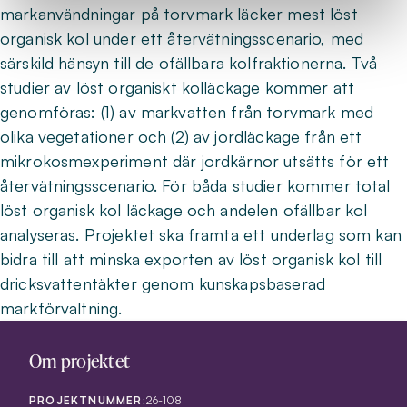
markanvändningar på torvmark läcker mest löst
organisk kol under ett återvätningsscenario, med
särskild hänsyn till de ofällbara kolfraktionerna. Två
studier av löst organiskt kolläckage kommer att
genomföras: (1) av markvatten från torvmark med
olika vegetationer och (2) av jordläckage från ett
mikrokosmexperiment där jordkärnor utsätts för ett
återvätningsscenario. För båda studier kommer total
löst organisk kol läckage och andelen ofällbar kol
analyseras. Projektet ska framta ett underlag som kan
bidra till att minska exporten av löst organisk kol till
dricksvattentäkter genom kunskapsbaserad
markförvaltning.
Om projektet
PROJEKTNUMMER:
26-108