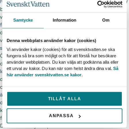
har dränerats i boreala och tempererade områden för
bland annat granodlingar. Dränering av torv- och
våtmarker, samt markanvändning på dessa, kan
Samtycke
Information
Om
förstärka effekten av brunifiering. Samtidigt släpper
dränerade torvvåtmarker ut höga halter av
växthusgaser och återvätning av dessa har blivit en
Denna webbplats använder kakor (cookies)
strategisk åtgärd för att nå Sveriges klimatmål.
Vi använder kakor (cookies) för att svensktvatten.se ska
Övervakning av avrinning från återvätt torvmark har
fungera så bra som möjligt och för att förstå hur besökare
använder webbplatsen. Du kan välja att godkänna alla eller
dock visat att det kan leda till ett betydligt läckage av
ett urval av kakor. Du kan när som helst ändra dina val.
Så
löst organisk kol, särskilt om torvmarkerna har varit
här använder svensktvatten.se kakor
.
dränerad under en lång tid. Det är därför ifrågasatt
om återvätning av långt dränerade torvmarker bör
äga rum i avrinningsområden som leder till
TILLÅT ALLA
dricksvattentäkter, särskilt ifall de läcker just den
kolfraktion som inte enkelt kan renas genom kemisk
ANPASSA
fällning.
Denna studie syftar på att undersöka vilka