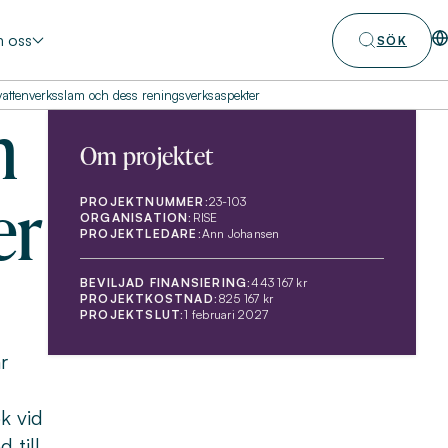
 oss
SÖK
vattenverksslam och dess reningsverksaspekter
m
Om projektet
er
PROJEKTNUMMER:
23-103
ORGANISATION:
RISE
PROJEKTLEDARE:
Ann Johansen
BEVILJAD FINANSIERING:
443 167 kr
PROJEKTKOSTNAD:
825 167 kr
PROJEKTSLUT:
1 februari 2027
r
k vid
 till