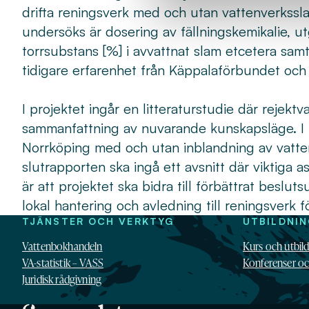
drifta reningsverk med och utan vattenverkssl
undersöks är dosering av fällningskemikalie, u
torrsubstans [%] i avvattnat slam etcetera sa
tidigare erfarenhet från Käppalaförbundet och
I projektet ingår en litteraturstudie där rejekt
sammanfattning av nuvarande kunskapsläge. I fa
Norrköping med och utan inblandning av vatten
slutrapporten ska ingå ett avsnitt där viktiga as
är att projektet ska bidra till förbättrat besl
lokal hantering och avledning till reningsverk f
TJÄNSTER OCH VERKTYG
UTBILDNI
Vattenbokhandeln
Kurs och utbil
VA-statistik – VASS
Konferenser o
Juridisk rådgivning