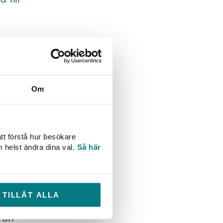
Om
tt förstå hur besökare
a
m helst ändra dina val.
Så här
ng i
TILLÅT ALLA
r
 att