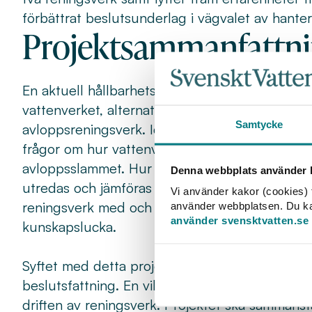
förbättrat beslutsunderlag i vägvalet av hanteri
Projektsammanfattn
En aktuell hållbarhetsfråga är om flödet av sla
vattenverket, alternativt bör behandlas tillsa
Samtycke
avloppsreningsverk. Idag leds ofta vattenverkss
frågor om hur vattenverksslam påverkan rening
avloppsslammet. Hur driften av reningsverk på
Denna webbplats använder k
utredas och jämföras med befintliga erfarenheter
Vi använder kakor (cookies) f
reningsverk med och utan inblandning av vatte
använder webbplatsen. Du kan 
använder svensktvatten.se
kunskapslucka.
Syftet med detta projekt är att utreda hållbar 
beslutsfattning. En viktig del i detta är att u
driften av reningsverk. Projektet ska sammanstä