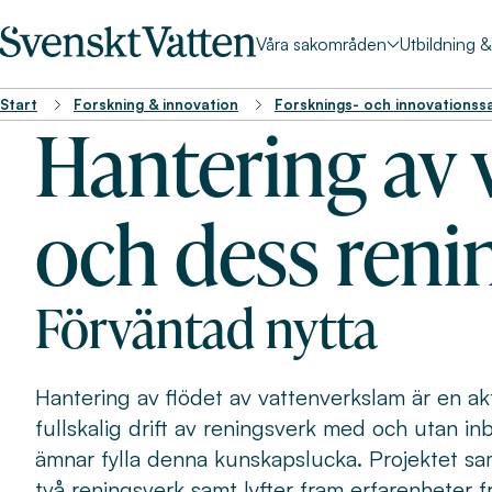
Våra sakområden
Utbildning 
Start
Forskning & innovation
Forsknings- och innovationss
Hantering av 
och dess reni
Förväntad nytta
Hantering av flödet av vattenverkslam är en akt
fullskalig drift av reningsverk med och utan i
ämnar fylla denna kunskapslucka. Projektet samm
två reningsverk samt lyfter fram erfarenheter f