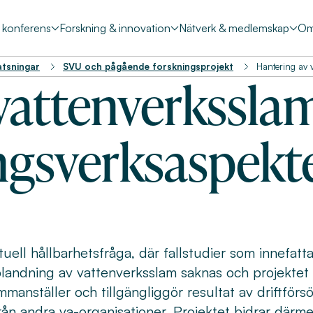
& konferens
Forskning & innovation
Nätverk & medlemskap
Om
atsningar
SVU och pågående forskningsprojekt
Hantering av 
vattenverkssla
ngsverksaspekt
uell hållbarhetsfråga, där fallstudier som innefatta
nblandning av vattenverksslam saknas och projektet
anställer och tillgängliggör resultat av driftförsö
rån andra va-organisationer. Projektet bidrar därmed