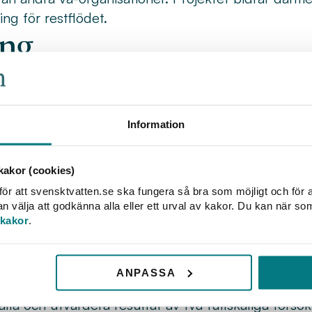
ng för restflödet.
ing
m från vattenverk kan och bör hanteras lokalt på
mmans med det kommunala spillvattnet på ett
Information
lam till reningsverk för behandling, vilket medför
sverksprocesser samt kvalitet och kvantitet på
verkas av inblandning av vattenverksslam behöver
akor (cookies)
. Fallstudier som innefattar fullskalig drift av
ör att svensktvatten.se ska fungera så bra som möjligt och för a
nverksslam saknas och projektet ämnar fylla denn
välja att godkänna alla eller ett urval av kakor. Du kan när so
 kakor
.
hantering av vattenverksslam vilket kan ge vägledni
ANPASSA
tvärdera hur inblandning av vattenverksslam påverka
lla och utvärdera resultat av två fullskaliga försök