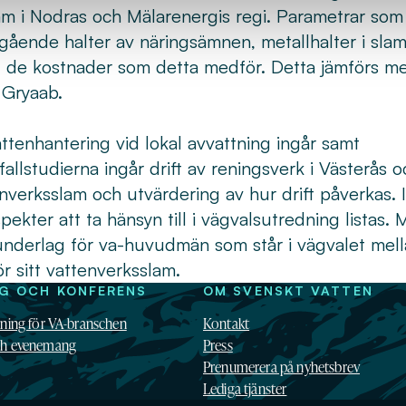
am i Nodras och Mälarenergis regi. Parametrar som
tgående halter av näringsämnen, metallhalter i slam
mt de kostnader som detta medför. Detta jämförs m
 Gryaab.
vattenhantering vid lokal avvattning ingår samt
llstudierna ingår drift av reningsverk i Västerås o
verksslam och utvärdering av hur drift påverkas. I
pekter att ta hänsyn till i vägvalsutredning listas. 
utsunderlag för va-huvudmän som står i vägvalet mel
ör sitt vattenverksslam.
NG OCH KONFERENS
OM SVENSKT VATTEN
dning för VA-branschen
Kontakt
ch evenemang
Press
Prenumerera på nyhetsbrev
Lediga tjänster