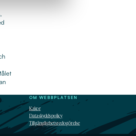
,
ed
ch
Målet
lan
OM WEBBPLATSEN
Kakor
Dataskyddspolicy
Tillgänglighetsredogörelse