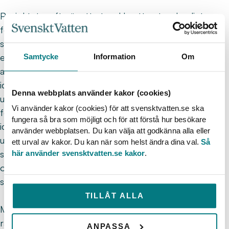
Projektets syfte är att utveckla ett vetenskapligt
förankrat och praktiskt tillämpbart ramverk som
stärker VA-organisationers förmåga att bedriva ett
effektivt och strategiskt uppströmsarbete för skydd
Samtycke
Information
Om
av råvattentäkter. Projektet omfattar två delmål: 1)
identifiera yttre ramar och förutsättningar som styr
Denna webbplats använder kakor (cookies)
uppströmsarbetet i Sverige, 2) utveckla en metodik
Vi använder kakor (cookies) för att svensktvatten.se ska
för effektivt uppströmsarbete. I delmål 2 ingår att
fungera så bra som möjligt och för att förstå hur besökare
identifiera kritiska framgångsfaktorer och hinder för
använder webbplatsen. Du kan välja att godkänna alla eller
uppströmsarbete, liksom utveckla en metodik och
ett urval av kakor. Du kan när som helst ändra dina val.
Så
stöd för hur nyttan av råvattenskydd kan värderas,
här använder svensktvatten.se kakor
.
och argumenteras för, i relation till andra
samhällsintressen.
TILLÅT ALLA
Metodiken grundar sig i en litteraturstudie av yttre
ramar (t.ex. lagar och praxis) samt erfarenheter från
ANPASSA