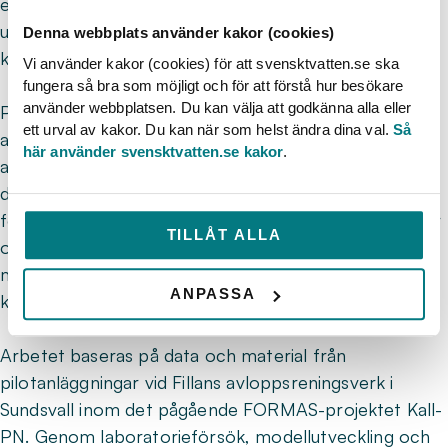
energibalans. Dessutom kan valet av kolkälla påverka
utsläppen av lustgas (N₂O), en stark växthusgas som
Denna webbplats använder kakor (cookies)
kan uppstå i biologiska reningsprocesser.
Vi använder kakor (cookies) för att svensktvatten.se ska
fungera så bra som möjligt och för att förstå hur besökare
använder webbplatsen. Du kan välja att godkänna alla eller
Projektet syftar till att kvantifiera hur samproduktion
ett urval av kakor. Du kan när som helst ändra dina val.
Så
av intern kolkälla och biogas påverkar
här använder svensktvatten.se kakor
.
avloppsreningsverks klimatavtryck, energibalans och
driftekonomi. Projektet ska även utveckla och
förbättra processmodeller för att bättre beskriva hur
TILLÅT ALLA
olika kolkällor påverkar lustgasbildning och därmed
möjliggöra bättre strategier för att minska
ANPASSA
klimatpåverkan från reningsverk.
Arbetet baseras på data och material från
pilotanläggningar vid Fillans avloppsreningsverk i
Sundsvall inom det pågående FORMAS-projektet Kall-
PN. Genom laboratorieförsök, modellutveckling och