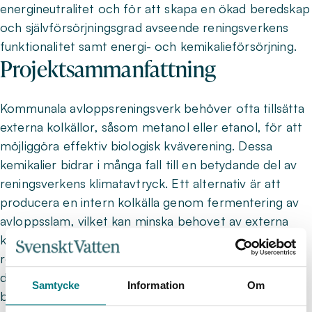
energineutralitet och för att skapa en ökad beredskap
och självförsörjningsgrad avseende reningsverkens
funktionalitet samt energi- och kemikalieförsörjning.
Projektsammanfattning
Kommunala avloppsreningsverk behöver ofta tillsätta
externa kolkällor, såsom metanol eller etanol, för att
möjliggöra effektiv biologisk kväverening. Dessa
kemikalier bidrar i många fall till en betydande del av
reningsverkens klimatavtryck. Ett alternativ är att
producera en intern kolkälla genom fermentering av
avloppsslam, vilket kan minska behovet av externa
kemikalier och samtidigt bidra till mer cirkulära och
resurseffektiva reningsprocesser. Samtidigt innebär
denna strategi att organiskt material omdirigeras från
Samtycke
Information
Om
biogasproduktion, vilket kan påverka reningsverkens