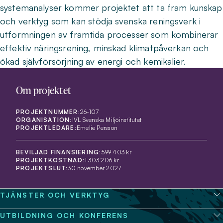
systemanalyser kommer projektet att ta fram kunskap
och verktyg som kan stödja svenska reningsverk i
utformningen av framtida processer som kombinerar
effektiv näringsrening, minskad klimatpåverkan och
ökad självförsörjning av energi och kemikalier.
Om projektet
PROJEKTNUMMER:
26-107
ORGANISATION:
IVL Svenska Miljöinstitutet
PROJEKTLEDARE:
Emelie Persson
BEVILJAD FINANSIERING:
599 403 kr
PROJEKTKOSTNAD:
1 303 206 kr
PROJEKTSLUT:
30 november 2027
TJÄNSTER OCH VERKTYG
UTBILDNING OCH KONFERENS