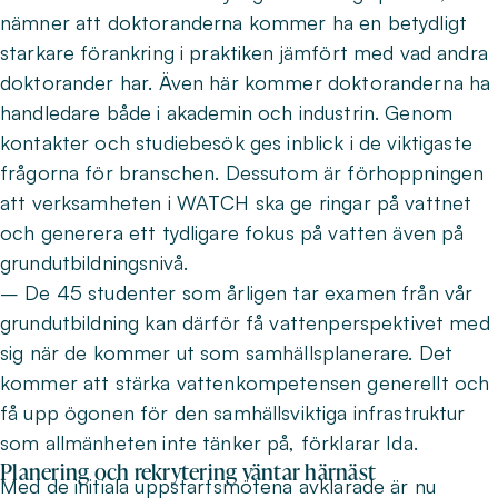
nämner att doktoranderna kommer ha en betydligt
starkare förankring i praktiken jämfört med vad andra
doktorander har. Även här kommer doktoranderna ha
handledare både i akademin och industrin. Genom
kontakter och studiebesök ges inblick i de viktigaste
frågorna för branschen. Dessutom är förhoppningen
att verksamheten i WATCH ska ge ringar på vattnet
och generera ett tydligare fokus på vatten även på
grundutbildningsnivå.
– De 45 studenter som årligen tar examen från vår
grundutbildning kan därför få vattenperspektivet med
sig när de kommer ut som samhällsplanerare. Det
kommer att stärka vattenkompetensen generellt och
få upp ögonen för den samhällsviktiga infrastruktur
som allmänheten inte tänker på, förklarar Ida.
Planering och rekrytering väntar härnäst
Med de initiala uppstartsmötena avklarade är nu