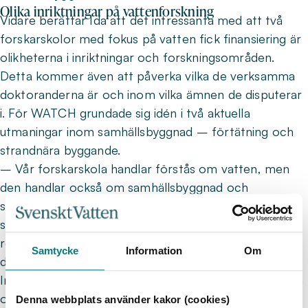
Olika inriktningar på vattenforskning
Vidare berättar Ida att det intressanta med att två
forskarskolor med fokus på vatten fick finansiering är
olikheterna i inriktningar och forskningsområden.
Detta kommer även att påverka vilka de verksamma
doktoranderna är och inom vilka ämnen de disputerar
i. För WATCH grundade sig idén i två aktuella
utmaningar inom samhällsbyggnad – förtätning och
strandnära byggande.
– Vår forskarskola handlar förstås om vatten, men
den handlar också om samhällsbyggnad och
samhällsplanering. Vi identifierade vattenutmaningar
som organisationerna har och som gick att sätta i
relation till de huvudämnena som doktoranderna ska
Samtycke
Information
Om
disputera i, säger Ida.
Inom WATCH ryms miljö- och hållbarhetsarbete inom
olika discipliner, allt ifrån statsvetenskap till miljökemi.
Denna webbplats använder kakor (cookies)