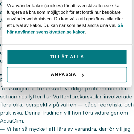
Centralt för samtliga discipliner är fokuset på
Vi använder kakor (cookies) för att svensktvatten.se ska
samhällsbyggnad i både stad och landsbygd. AquaClim
fungera så bra som möjligt och för att förstå hur besökare
använder webbplatsen. Du kan välja att godkänna alla eller
å sin sida är mer förankrad i de tekniska områdena,
ett urval av kakor. Du kan när som helst ändra dina val.
Så
men även här är hållbarhet centralt.
här använder svensktvatten.se kakor
.
– Hela tanken med AquaClim är att se hur vi kan
anpassa tekniska lösningar för att vara mer anpassade
efter klimatutmaningar. Den övergripande frågan är
TILLÅT ALLA
att anpassa vattenteknik efter hållbarhetsfrågor,
förklarar Catherine.
ANPASSA
”Den bästa forskningen är kopplad till verkligheten”
Både Ida och Catherine understryker vikten av att
forskningen är förankrad i verkliga problem och den
sistnämnda lyfter hur Vattenforskarskolan involverade
flera olika perspektiv på vatten – både teoretiska och
praktiska. Denna tradition vill hon föra vidare genom
AquaClim.
– Vi har så mycket att lära av varandra, därför vill jag