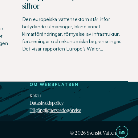
siffror
Den europeiska vattensektorn står inför
betydande utmaningar, bland annat
er
klimatförändringar, förnyelse av infrastruktur,
ör
föroreningar och ekonomiska begränsningar.
ngen
Det visar rapporten Europe’s Water…
OM WEBBPLATSEN
Kakor
Dataskyddspolicy
Tillgänglighetsredogörelse
© 2026 Svenskt Vatten