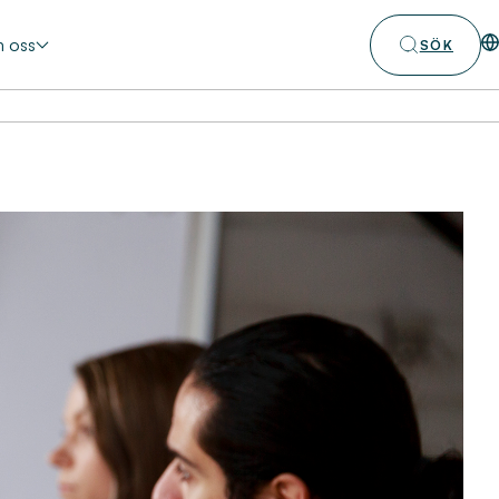
 oss
SÖK