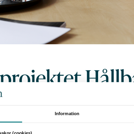
 projektet Hållb
dling för VA-
Information
sationer 2.0
akor (cookies)