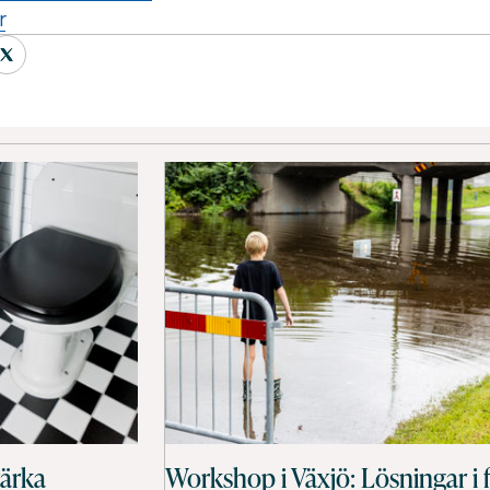
r
tärka
Workshop i Växjö: Lösningar i 