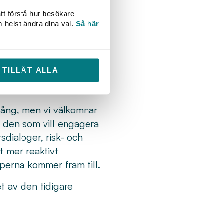
2.0, ett projekt som
tt förstå hur besökare
m helst ändra dina val.
Så här
Du kan vara med och
 Det bygger vidare
TILLÅT ALLA
sera och förbättra
gång, men vi välkomnar
ör den som vill engagera
sdialoger, risk- och
t mer reaktivt
erna kommer fram till.
t av den tidigare