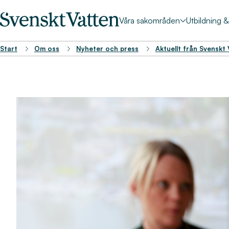
Våra sakområden
Utbildning 
Start
Om oss
Nyheter och press
Aktuellt från Svenskt