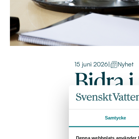
15 juni 2026
|
Nyhet
Bidra i
upphan
Samtycke
organi
Denna webbplats använder k