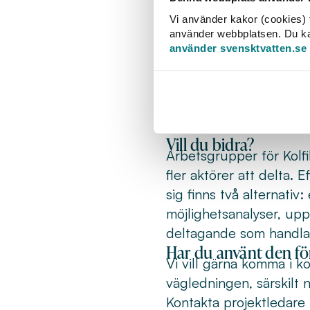
Nu startar projekt 
Vi använder kakor (cookies) f
använder webbplatsen. Du kan 
bygger vidare på V
använder svensktvatten.se
bidra i arbetet.
Projektet Hållbar uppha
på
Vägledning för hållb
upphandlingsarbetet.
Vill du bidra?
Arbetsgrupper för Kolf
fler aktörer att delta. 
sig finns två alternativ
möjlighetsanalyser, upp
deltagande som handla
Har du använt den fö
Vi vill gärna komma i 
vägledningen, särskilt n
Kontakta projektledare