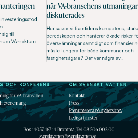
hanteringen
när VA-branschens utmaningar
diskuterades
t investeringsstöd
om
Hur säkrar vi framtidens kompetens, stärk
ig till
beredskapen och hanterar ökade risker f
inom VA-sektorn
översvämningar samtidigt som finansieri
måste fungera för både kommuner och
fastighetsägare? Det var några av…
NG OCH KONFERENS
OM SVENSKT VATTEN
dning för VA-branschen
Kontakt
ch evenemang
Press
Prenumerera på nyhetsbrev
Lediga tjänster
Box 14057, 167 14 Bromma, Tel. 08-506 002 00
svensktvatten@svensktvatten.se