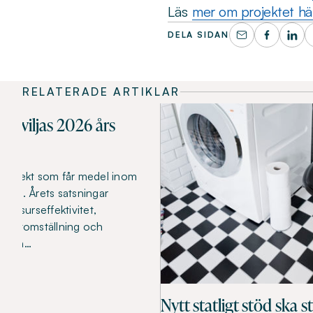
Läs
mer om projektet hä
DELA SIDAN
RELATERADE ARTIKLAR
beviljas 2026 års
ka projekt som får medel inom
ning. Årets satsningar
 resurseffektivitet,
limatomställning och
ltaten…
Nytt statligt stöd ska s