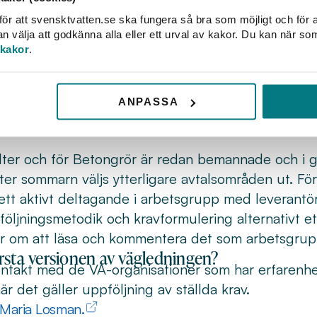
Hållbar upphandling för VA-organisationer 
ör att svensktvatten.se ska fungera så bra som möjligt och för a
välja att godkänna alla eller ett urval av kakor. Du kan när so
ägledning för hållbara VA-upphandlingar. 
 kakor
.
ndling för VA-organisationer 2.0 startar nu i juni.
ANPASSA
ara VA-upphandlingar
och syftar till att effektivi
ilter och för Betongrör är redan bemannade och i 
Efter sommarn väljs ytterligare avtalsområden ut. F
: ett aktivt deltagande i arbetsgrupp med leverantör
följningsmetodik och kravformulering alternativt et
r om att läsa och kommentera det som arbetsgrupp
rsta versionen av vägledningen?
kontakt med de VA-organisationer som har erfarenhe
är det gäller uppföljning av ställda krav.
Maria Losman.