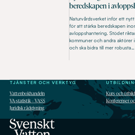
beredskapen i avlopps
Naturvårdsverket inför ett nyt
för att stärka beredskapen in
avloppshantering. Stödet riktar s
kommuner och andra aktörer 
och ska bidra till mer robusta…
TJÄNSTER OCH VERKTYG
UTBILDNI
Vattenbokhandeln
Kurs och utbil
VA-statistik – VASS
Konferenser o
Juridisk rådgivning