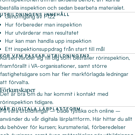
beställa inspektion och sedan bearbeta materialet.
UTBILDNINGENS INNEHÅLL
Genomgång av P122
Hur förbereder man inspektion
Hur utvärderar man resultatet
Hur kan man handla upp inspektion
Ett inspektionsuppdrag från start till mål
FÖR VEM PASSAR UTBILDNINGEN?
Kursen vänder sig till dig som beställer rörinspektion,
framförallt i VA-organisationer, samt större
fastighetsägare som har fler markförlagda ledningar
att förvalta.
Förkunskaper
Det är bra om du har kommit i kontakt med
rörinspektion tidigare.
VÅR DIGITALA LÄRPLATTFORM
På våra utbildningar – både fysiska och online –
använder du vår digitala lärplattform. Här hittar du allt
du behöver för kursen; kursmaterial, förberedelser