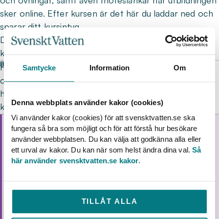
och övningar, samt även möteslänkar när utbildningen
sker online. Efter kursen är det här du laddar ned och
sparar ditt kursintyg.
Du får mer information via e-post i god tid innan
kursstart.
BOKNINGSVILLKOR
Här hittar du våra
bokningsvillkor för utbildningar
. Vi har
Samtycke
Information
Om
ofta väntelista till våra kurser, så vi uppskattar när du
hör av dig i god tid om du inte har möjlighet att gå. Då
Denna webbplats använder kakor (cookies)
kan vi ge din plats till någon som väntar.
Vi använder kakor (cookies) för att svensktvatten.se ska
UTBILDNINGSTILLFÄLLEN
fungera så bra som möjligt och för att förstå hur besökare
Rörinspektion för beställare
använder webbplatsen. Du kan välja att godkänna alla eller
ett urval av kakor. Du kan när som helst ändra dina val.
Så
17 nov–18 nov
2 halvdagar
Online
här använder svensktvatten.se kakor
.
MEDLEM:
6 500 kr
PARTNER:
9 750 kr
ÖVRIGA:
13 000 kr
BOKA NU
TILLÅT ALLA
4/22
platser bokade