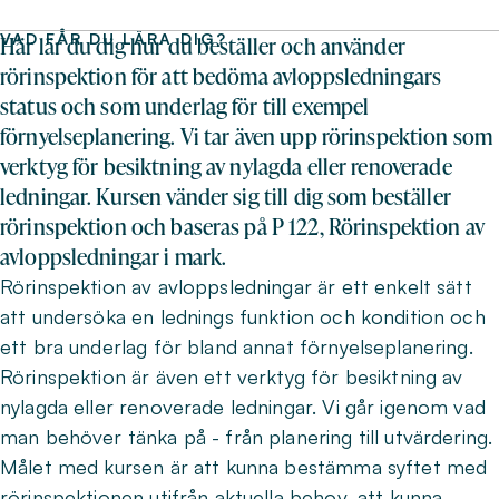
VAD FÅR DU LÄRA DIG?
Här lär du dig hur du beställer och använder
rörinspektion för att bedöma avloppsledningars
status och som underlag för till exempel
förnyelseplanering. Vi tar även upp rörinspektion som
verktyg för besiktning av nylagda eller renoverade
ledningar. Kursen vänder sig till dig som beställer
rörinspektion och baseras på P 122, Rörinspektion av
avloppsledningar i mark.
Rörinspektion av avloppsledningar är ett enkelt sätt
att undersöka en lednings funktion och kondition och
ett bra underlag för bland annat förnyelseplanering.
Rörinspektion är även ett verktyg för besiktning av
nylagda eller renoverade ledningar. Vi går igenom vad
man behöver tänka på - från planering till utvärdering.
Målet med kursen är att kunna bestämma syftet med
rörinspektionen utifrån aktuella behov, att kunna