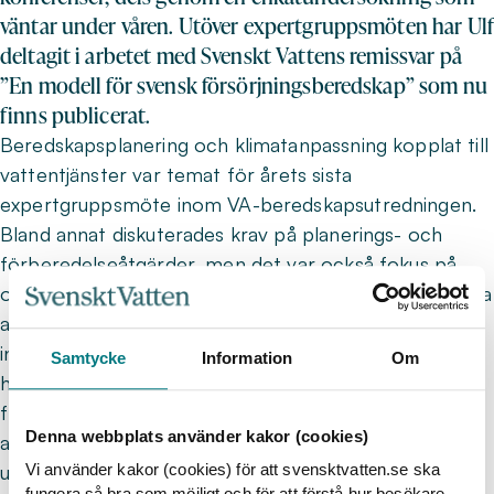
väntar under våren. Utöver expertgruppsmöten har Ulf
deltagit i arbetet med Svenskt Vattens remissvar på
”En modell för svensk försörjningsberedskap” som nu
finns publicerat.
Beredskapsplanering och klimatanpassning kopplat till
vattentjänster var temat för årets sista
expertgruppsmöte inom VA-beredskapsutredningen.
Bland annat diskuterades krav på planerings- och
förberedelseåtgärder, men det var också fokus på
organisering av va-verksamheterna inkluderat förmåga
att leverera vattentjänster. Utredningens kansli har
initierat samtal med flera kommuner och VA-
Samtycke
Information
Om
huvudmän, något de planerar att fortsätta med
framöver. För att samla in ytterligare data som ska
Denna webbplats använder kakor (cookies)
användas som underlag i utredningen kommer det
under våren att skickas ut en enkätundersökning till
Vi använder kakor (cookies) för att svensktvatten.se ska
fungera så bra som möjligt och för att förstå hur besökare