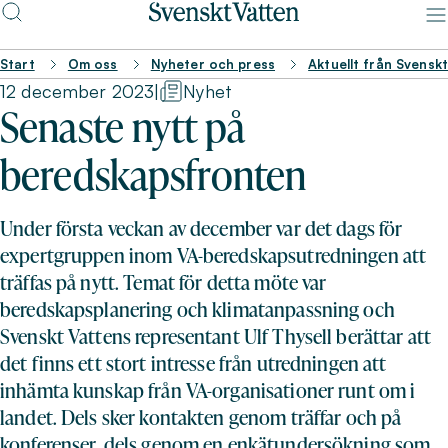
Start
Om oss
Nyheter och press
Aktuellt från Svensk
12 december 2023
|
Nyhet
Senaste nytt på
beredskapsfronten
Under första veckan av december var det dags för
expertgruppen inom VA-beredskapsutredningen att
träffas på nytt. Temat för detta möte var
beredskapsplanering och klimatanpassning och
Svenskt Vattens representant Ulf Thysell berättar att
det finns ett stort intresse från utredningen att
inhämta kunskap från VA-organisationer runt om i
landet. Dels sker kontakten genom träffar och på
konferenser, dels genom en enkätundersökning som