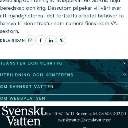
avledning och rening av avloppsvatten vid kris, höjd
beredskap och krig. Dessutom påpekar vi i vårt svar
att myndigheterna i det fortsatta arbetet behöver ta
hänsyn till den struktur som numera finns inom VA-
sektorn.
DELA SIDAN
TJÄNSTER OCH VERKTYG
UTBILDNING OCH KONFERENS
OM SVENSKT VATTEN
OM WEBBPLATSEN
Box 14057, 167 14 Bromma, Tel. 08-506 002 00
svensktvatten@svensktvatten.se