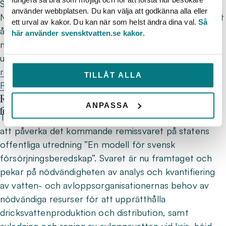
Sveriges VA-organisationer via oss på Svenskt Vatten.
använder webbplatsen. Du kan välja att godkänna alla eller
När detta sker är inte fastställt än, men vi kommer att
ett urval av kakor. Du kan när som helst ändra dina val.
Så
återkomma med ytterligare information i samband
här använder svensktvatten.se kakor
.
med att det blir dags för utskick. Läs mer om
utredningen på
Ökad beredskap för att säkerställa en
robust och kontinuerlig leverans av vattentjänster -
TILLÅT ALLA
Regeringen.se.
Remissvar på ”En modell för svensk
ANPASSA
försörjningsberedskap”
Tidigare under hösten informerade vi om möjligheten
att påverka det kommande remissvaret på statens
offentliga utredning ”En modell för svensk
försörjningsberedskap”. Svaret är nu framtaget och
pekar på nödvändigheten av analys och kvantifiering
av vatten- och avloppsorganisationernas behov av
nödvändiga resurser för att upprätthålla
dricksvattenproduktion och distribution, samt